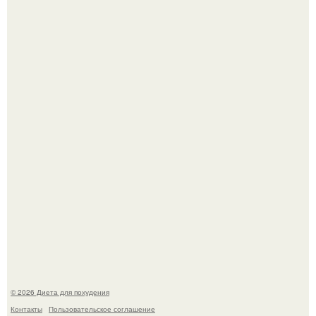
После трёхлетнего отсутствия в своей воркутинской
квартире, мужчина вернулся и обнаружил, что его
жилище стало пристанищем для стаи голубей.
Виктория галустян, бывшая жена юмориста Михаила
галустяна, рассказала о неожиданных последствиях
развода.
© 2026 Диета для похудения
Контакты
Пользовательское соглашение