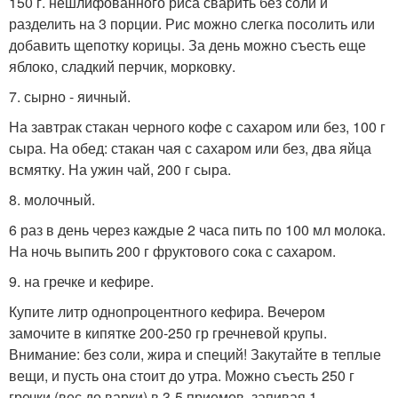
150 г. нешлифованного риса сварить без соли и
разделить на 3 порции. Рис можно слегка посолить или
добавить щепотку корицы. За день можно съесть еще
яблоко, сладкий перчик, морковку.
7. сырно - яичный.
На завтрак стакан черного кофе с сахаром или без, 100 г
сыра. На обед: стакан чая с сахаром или без, два яйца
всмятку. На ужин чай, 200 г сыра.
8. молочный.
6 раз в день через каждые 2 часа пить по 100 мл молока.
На ночь выпить 200 г фруктового сока с сахаром.
9. на гречке и кефире.
Купите литр однопроцентного кефира. Вечером
замочите в кипятке 200-250 гр гречневой крупы.
Внимание: без соли, жира и специй! Закутайте в теплые
вещи, и пусть она стоит до утра. Можно съесть 250 г
гречки (вес до варки) в 3-5 приемов, запивая 1-