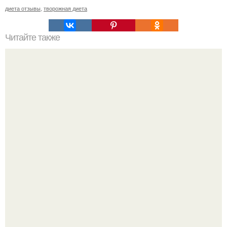
диета отзывы
,
творожная диета
Читайте также
Дренажный напиток. Похудение@Girls_906090.