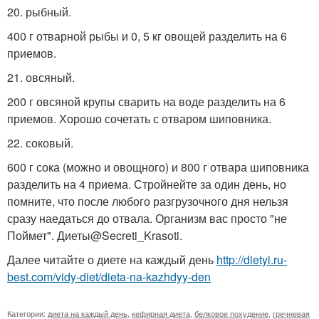
20. рыбный.
400 г отварной рыбы и 0, 5 кг овощей разделить на 6
приемов.
21. овсяный.
200 г овсяной крупы сварить на воде разделить на 6
приемов. Хорошо сочетать с отваром шиповника.
22. соковый.
600 г сока (можно и овощного) и 800 г отвара шиповника
разделить на 4 приема. Стройнейте за один день, но
помните, что после любого разгрузочного дня нельзя
сразу наедаться до отвала. Организм вас просто "не
Поймет". Диеты@Secreti_Krasoti.
Далее читайте о диете на каждый день
http://dietyi.ru-
best.com/vidy-diet/dieta-na-kazhdyy-den
Категории:
диета на каждый день
,
кефирная диета
,
белковое похудение
,
гречневая