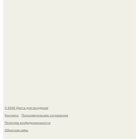
квартире, мужчина вернулся и обнаружил, что его
жилище стало пристанищем для стаи голубей.
Синдром красной кожи: британец превратил себя в
инвалида из-за бесконтрольного использования мази.
© 2026 Диета для похудения
Контакты
Пользовательское соглашение
Политика конфидециальности
Обратная связь