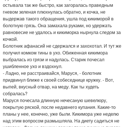
остывала так же быстро, как загоралась праведным
гневом зеленая плюхнулась обратно, и кочка, не
выдержав такого обращения, ушла под кикиморой в
болотную грязь. Она замахала руками, но удержать
равновесие не удалось и кикиморка нырнула следом за
кочкой.
Болотник афанасий не сдержался и захохотал. И тут же
получил комком тины в ухо. Обиженная кикимора
выбралась из грязи и надулась. Старик почесал
ушибленное ухо и вздохнул.
- Ладно, не расстраивайся, Маруся, - болотник
придвинул ближе к своей собеседнице кружку. - Вот,
выпей, вкусный отвар, на меду. Как ты худеть
собралась?
Маруся почесала длинную нечесаную шевелюру,
покрытую ряской, после недавнего купания. Какие-то
планы у нее, конечно, уже были. Кикимора уже неделю
над этим вопросом размышляла. На диету садиться не