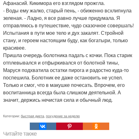
Афанасий. Кикимора его взглядом прожгла.
- Воды ему жалко, старый пень, - обиженно всхлипнула
зеленая. - Ладно, я все равно лучше придумала. Я
отправляюсь в путешествие, чудо сказочное совершать!
Испытания в пути мое тело и дух закалят. Стройной
стану, и героем настоящим буду, как богатыри, только
красивее.
Пришла очередь болотника падать с кочки. Пока старик
отплевывался и отфыркивался от болотной тины,
Маруся подхватила остатки пирога и радостно куда-то
поспешила. Болотник ее даже остановить не успел.
Только и смог, что в макушке почесать. Впрочем, его
воспитанница всегда была слишком деятельной. А
значит, держись нечистая сила и обычный люд.
Категории:
быстрая диета
,
похудение за неделю
Читайте также