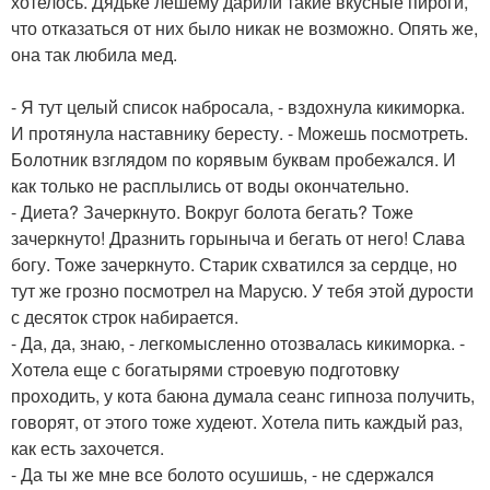
хотелось. Дядьке лешему дарили такие вкусные пироги,
что отказаться от них было никак не возможно. Опять же,
она так любила мед.
- Я тут целый список набросала, - вздохнула кикиморка.
И протянула наставнику бересту. - Можешь посмотреть.
Болотник взглядом по корявым буквам пробежался. И
как только не расплылись от воды окончательно.
- Диета? Зачеркнуто. Вокруг болота бегать? Тоже
зачеркнуто! Дразнить горыныча и бегать от него! Слава
богу. Тоже зачеркнуто. Старик схватился за сердце, но
тут же грозно посмотрел на Марусю. У тебя этой дурости
с десяток строк набирается.
- Да, да, знаю, - легкомысленно отозвалась кикиморка. -
Хотела еще с богатырями строевую подготовку
проходить, у кота баюна думала сеанс гипноза получить,
говорят, от этого тоже худеют. Хотела пить каждый раз,
как есть захочется.
- Да ты же мне все болото осушишь, - не сдержался