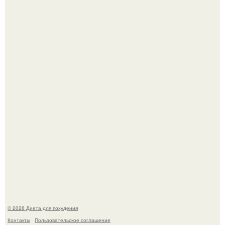
Как разогнать метаболизм.
Синдром красной кожи: британец превратил себя в
инвалида из-за бесконтрольного использования мази.
© 2026 Диета для похудения
Контакты
Пользовательское соглашение