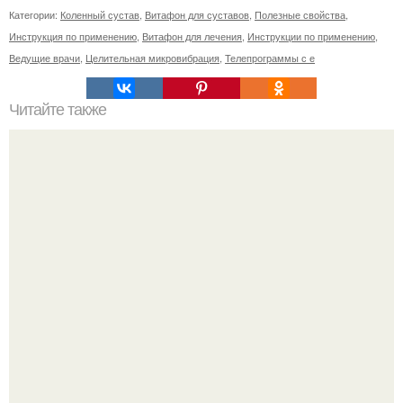
Категории:
Коленный сустав
,
Витафон для суставов
,
Полезные свойства
,
Инструкция по применению
,
Витафон для лечения
,
Инструкции по применению
,
Ведущие врачи
,
Целительная микровибрация
,
Телепрограммы с е
Читайте также
Диета "Любимая". За 7 дней уходит до 10 кг.