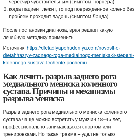
чересчур чувствительным (симптом Тюрнера);
когда пациент лежит, то под поврежденное колено без
проблем проходит ладонь (симптом Ланда).
После постановки диагноза, врач решает какую
лечебную методику применить.
Источник:
https://dietadlyapohudeniya.com/novosti-o-
dietah/razryv-zadnego-roga-medialnogo-meniska-3-stepeni-
kolennogo-sustava-lechenie-pochemu
Как лечить разрыв заднего рога
медиального мениска коленного
сустава. Причины и механизмы
разрыва мениска
Разрыв заднего рога медиального мениска коленного
сустава чаще можно встретить у мужчин 18–45 лет,
профессионально занимающихся спортом или
тренировками. Но такая травма – удел не только