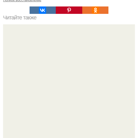
Читайте также
Список продуктов на одного человека. Список продуктов
на неделю (две) на 1 человека.