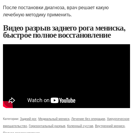
После постановки диагноза, врач решает какую
лечебную методику применить.
Видео разрыв заднего рога мениска,
быстрое полное восстановление
Категории:
Задний рог
,
Медиальный мениск
,
Лечение без операции
,
Хирургическое
вмешательство
,
Горизонтальный разрыв
,
Коленный сустав
,
Внутренний мениск
,
Полное восстановление