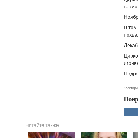
гармо
Ноябрь
В том
похва
Декаб
Цирко
игрив
Подро
Категори
Понр
Читайте также