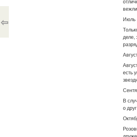
отлич
вежли
⇦
Июль 
Тольк
деле,
разря
Август
Авгус
есть 
звезд
Сентя
В слу
о дру
Октяб
Розов
друже