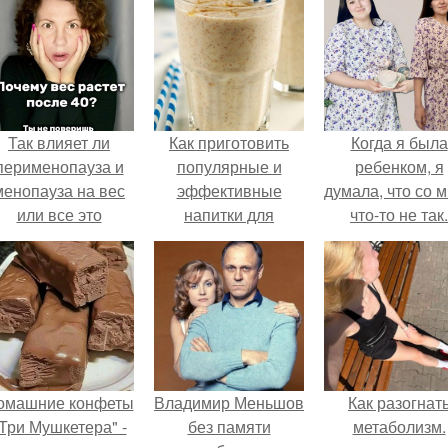
Так влияет ли
Как приготовить
Когда я была
перименопауза и
популярные и
ребенком, я
менопауза на вес
эффективные
думала, что со 
или все это
напитки для
что-то не так.
ерунда?
похудения!
омашние конфеты
Владимир Меньшов
Как разогнат
Три Мушкетера" -
без памяти
метаболизм.