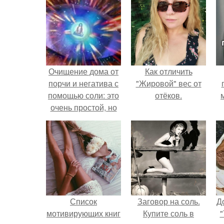
Очищение дома от
Как отличить
порчи и негатива с
"Жировой" вес от
помощью соли: это
отёков.
очень простой, но
достаточно
эффективный,
старинный способ
чистки дома.
Список
Заговор на соль.
Д
мотивирующих книг
Купите соль в
"