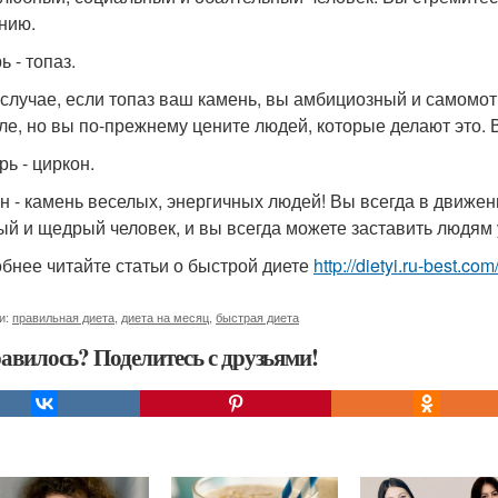
нию.
 - топаз.
 случае, если топаз ваш камень, вы амбициозный и самомо
ле, но вы по-прежнему цените людей, которые делают это. 
рь - циркон.
н - камень веселых, энергичных людей! Вы всегда в движени
ый и щедрый человек, и вы всегда можете заставить людям
бнее читайте статьи о быстрой диете
http://dietyi.ru-best.co
и:
правильная диета
,
диета на месяц
,
быстрая диета
авилось? Поделитесь с друзьями!