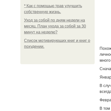
* Как с помощью трав улучшить
собственную жизнь.
Уход за собой по дням недели на
месяц. План ухода за собой за 30
минут на неделю?
Список мотивирующих книг и книг о
похудении.
Похож
лично
много
Снача
Январь
В слу
всегд
Февра
В том 