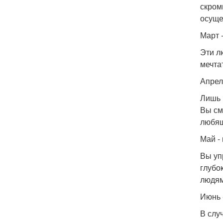
скром
осуще
Март 
Эти л
мечта
Апрел
Лишь 
Вы см
любящ
Май -
Вы уп
глубо
людям
Июнь 
В слу