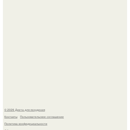
Как разогнать метаболизм.
Виктория галустян, бывшая жена юмориста Михаила
галустяна, рассказала о неожиданных последствиях
развода.
© 2026 Диета для похудения
Контакты
Пользовательское соглашение
Политика конфидециальности