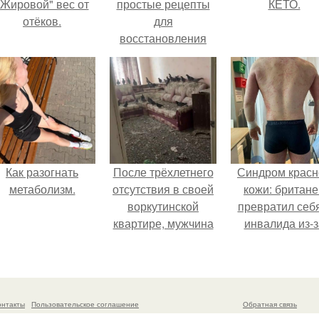
"Жировой" вес от
простые рецепты
КЕТО.
отёков.
для
восстановления
шевелюры.
Как разогнать
После трёхлетнего
Синдром красн
метаболизм.
отсутствия в своей
кожи: британе
воркутинской
превратил себ
квартире, мужчина
инвалида из-з
вернулся и
бесконтрольно
обнаружил, что его
использовани
жилище стало
мази.
пристанищем для
онтакты
Пользовательское соглашение
Обратная связь
стаи голубей.