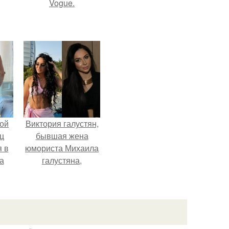
Vogue.
ой
Виктория галустян,
ц
бывшая жена
я в
юмориста Михаила
а
галустяна,
го
рассказала о
я
неожиданных
последствиях
развода.