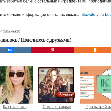
ть взбитые белки с остальныи ингредиентами, приподнима
ите больше информации об этапах дюкана
http://dietyi.ru-
и:
этапы дюкана
авилось? Поделитесь с друзьями!
Как отличить
Самые - самые
Про натрий н