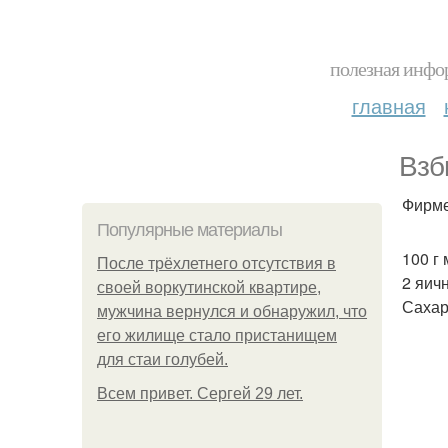
полезная инфор
главная
Взб
Фирме
Популярные материалы
100 г
После трёхлетнего отсутствия в
2 яич
своей воркутинской квартире,
Сахар
мужчина вернулся и обнаружил, что
его жилище стало пристанищем
для стаи голубей.
Всем привет. Сергей 29 лет.