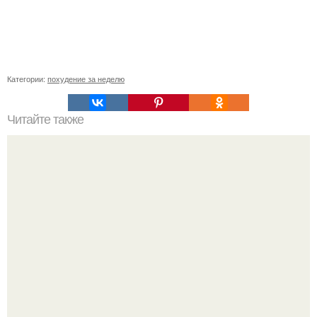
Категории:
похудение за неделю
Читайте также
Шапиев Арсен. Арсен шапиев: "Вырасти НА Улицах
Махачкалы - УЖЕ ВИД Спорта".