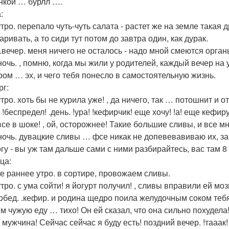
нкой … бурлл ….
:
тро. перепало чуть-чуть салата - растет же на земле такая 
ривать, а то сиди тут потом до завтра один, как дурак.
.вечер. меня ничего не осталось - надо мной смеются органы
ночь. , помню, когда мы жили у родителей, каждый вечер на 
ром … эх, и чего тебя понесло в самостоятельную жизнь.
рг:
тро. хоть бы не курила уже! , да ничего, так … потошнит и 
 !беспредел! .день. !ура! !кефирчик! еще хочу! !а! еще кефи
все в шоке! , ой, осторожнее! Такие большие сливы, и все м
ночь. дувацкие сливы … фсе никак не допевевавиваю их, за
гу - вы уж там дальше сами с ними разбирайтесь, вас там 8 
ца:
е раннее утро. в сортире, провожаем сливы.
тро. с ума сойти! я йогурт получил! , сливы вправили ей моз
обед. .кефир. и родина щедро поила желудочным соком тебя
 чужую еду … тихо! Он ей сказал, что она сильно похудела! 
 мужчина! Сейчас сейчас я буду есть! поздний вечер. !тааак! 