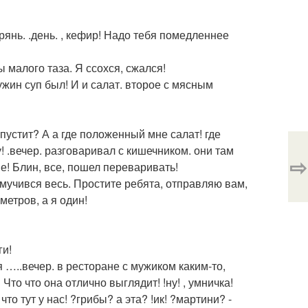
дрянь. .день. , кефир! Надо тебя помедленнее
 малого таза. Я ссохся, сжался!
ужин суп был! И и салат. второе с мясным
отпустит? А а где положенный мне салат! где
ру! .вечер. разговаривал с кишечником. они там
⇨
не! Блин, все, пошел переваривать!
мучився весь. Простите ребята, отправляю вам,
метров, а я один!
ги!
 …..вечер. в ресторане с мужиком каким-то,
Что что она отлично выглядит! !ну! , умничка!
что тут у нас! ?грибы? а эта? !ик! ?мартини? -