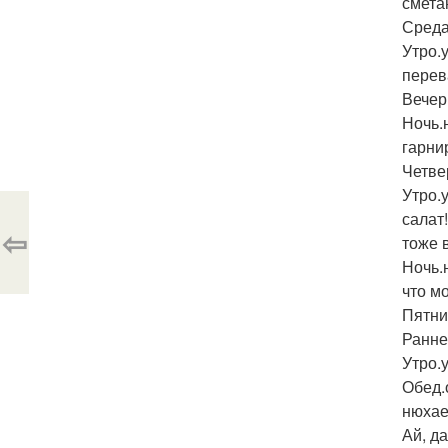
смета
Среда
Утро.у
перева
Вечер
Ночь.
гарни
Четве
Утро.у
салат!
⇦
тоже 
Ночь.
что мо
Пятни
Ранне
Утро.у
Обед.
нюхаем
Ай, да