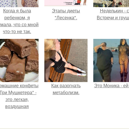
Когда я была
Этапы диеты
Неделькин - с
ребенком, я
"Лесенка".
Встречи и груш
мала, что со мной
что-то не так.
омашние конфеты
Как разогнать
Это Моника - ей
Три Мушкетера" -
метаболизм.
это легкая,
воздушная
шоколадная нуга,
покрытая
молочным