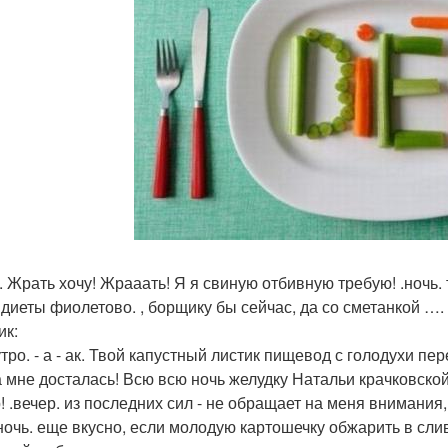
 Жрать хочу! Жрааать! Я я свиную отбивную требую! .ночь. т
 диеты фиолетово. , борщику бы сейчас, да со сметанкой ….
ик:
утро. - а - ак. Твой капустный листик пищевод с голодухи пе
а мне досталась! Всю всю ночь желудку Натальи крачковск
! .вечер. из последних сил - не обращает на меня внимания,
ночь. еще вкусно, если молодую картошечку обжарить в слив