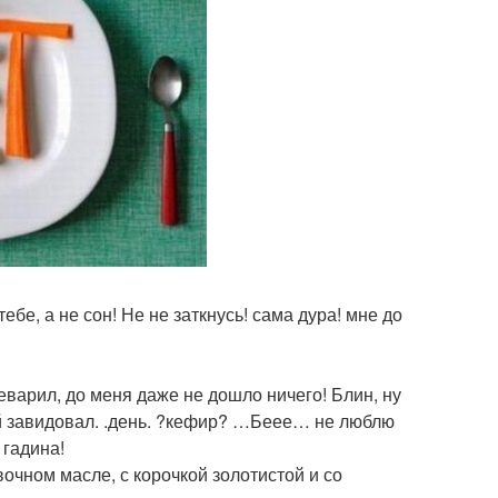
ебе, а не сон! Не не заткнусь! сама дура! мне до
реварил, до меня даже не дошло ничего! Блин, ну
ой завидовал. .день. ?кефир? …Беее… не люблю
 гадина!
очном масле, с корочкой золотистой и со