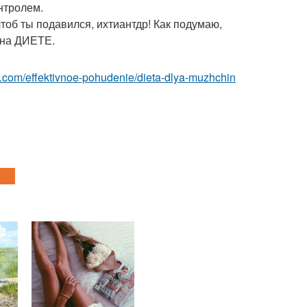
нтролем.
чтоб ты подавился, ихтиантдр! Как подумаю,
з на ДИЕТЕ.
est.com/effektivnoe-pohudenie/dieta-dlya-muzhchin