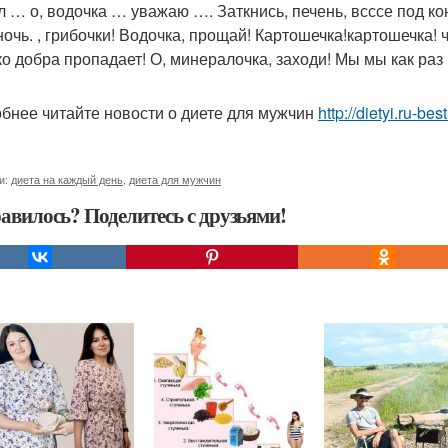
л … о, водочка … уважаю …. Заткнись, печень, всссе под ко
ночь. , грибочки! Водочка, прощай! Картошечка!картошечка! 
ко добра пропадает! О, минералочка, заходи! Мы мы как ра
бнее читайте новости о диете для мужчин
http://dietyi.ru-b
и:
диета на каждый день
,
диета для мужчин
авилось? Поделитесь с друзьями!