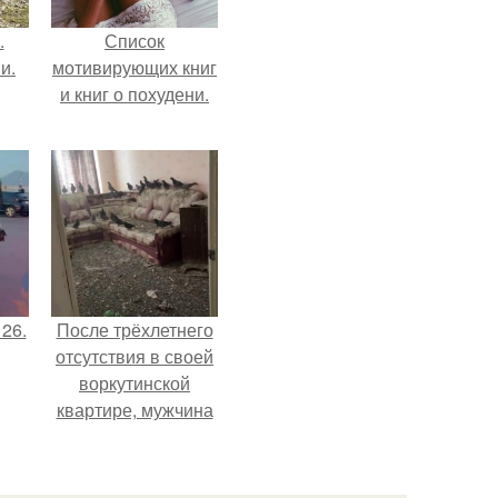
.
Список
и.
мотивирующих книг
и книг о похудени.
 26.
После трёхлетнего
отсутствия в своей
воркутинской
квартире, мужчина
вернулся и
обнаружил, что его
жилище стало