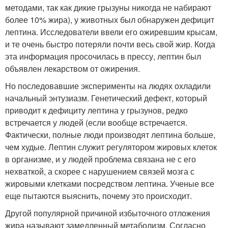
методами, так как дикие грызуны никогда не набирают
более 10% жира), у животных был обнаружен дефицит
лептина. Исследователи ввели его ожиревшим крысам,
и те очень быстро потеряли почти весь свой жир. Когда
эта информация просочилась в прессу, лептин был
объявлен лекарством от ожирения.
Но последовавшие эксперименты на людях охладили
начальный энтузиазм. Генетический дефект, который
приводит к дефициту лептина у грызунов, редко
встречается у людей (если вообще встречается.
Фактически, полные люди производят лептина больше,
чем худые. Лептин служит регулятором жировых клеток
в организме, и у людей проблема связана не с его
нехваткой, а скорее с нарушением связей мозга с
жировыми клетками посредством лептина. Ученые все
еще пытаются выяснить, почему это происходит.
Другой популярной причиной избыточного отложения
жира называют замедленный метаболизм. Согласно