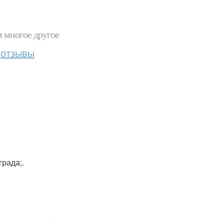
и многое другое
отзывы
града;.