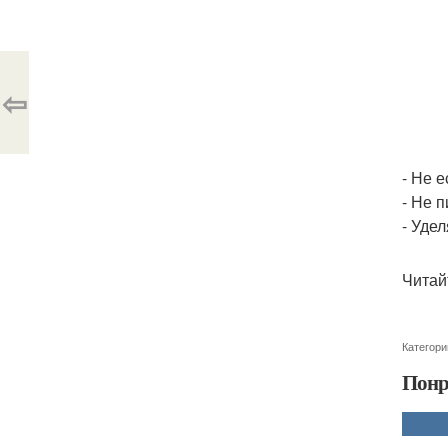
⇦
- Не 
- Не 
- Уде
Читай
Категори
Понр