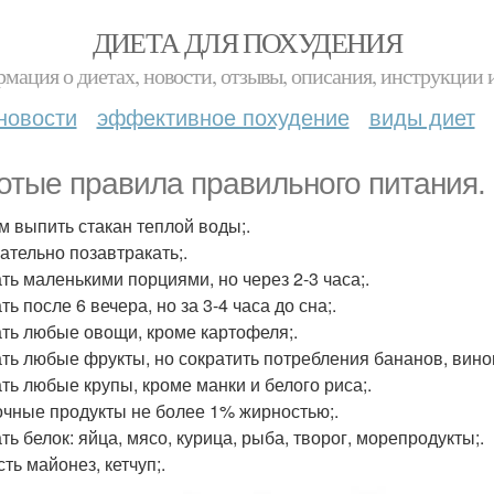
ДИЕТА ДЛЯ ПОХУДЕНИЯ
мация о диетах, новости, отзывы, описания, инструкции 
новости
эффективное похудение
виды диет
отые правила правильного питания.
ом выпить стакан теплой воды;.
зательно позавтракать;.
ать маленькими порциями, но через 2-3 часа;.
ть после 6 вечера, но за 3-4 часа до сна;.
ать любые овощи, кроме картофеля;.
ать любые фрукты, но сократить потребления бананов, вино
ать любые крупы, кроме манки и белого риса;.
очные продукты не более 1% жирностью;.
ть белок: яйца, мясо, курица, рыба, творог, морепродукты;.
сть майонез, кетчуп;.