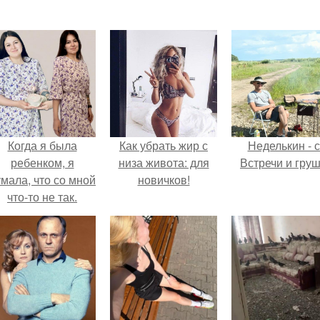
Когда я была
Как убрать жир с
Неделькин - с
ребенком, я
низа живота: для
Встречи и груш
мала, что со мной
новичков!
что-то не так.