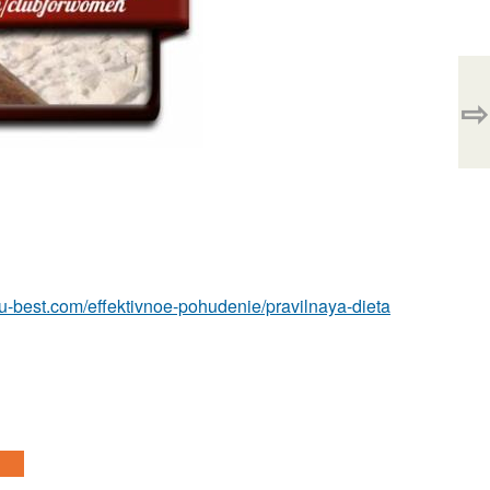
⇨
i.ru-best.com/effektivnoe-pohudenie/pravilnaya-dieta