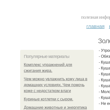
полезная инфор
главная
Зол
- Утр
- Обя
Популярные материалы
- Куш
Комплекс упражнений для
- Куша
сжигания жира.
- Куш
Чем можно увлажнить кожу лица в
- Куш
домашних условиях. Чем помочь
- Куш
коже с недостатком влаги
- Мол
- Куша
Куриные котлетки с сыром.
- Не е
Домашние животные и энергетика