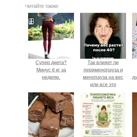
Читайте также
Супер диета?
Так влияет ли
Минус 6 кг за
перименопауза и
неделю.
менопауза на вес
ду
или все это
ерунда?