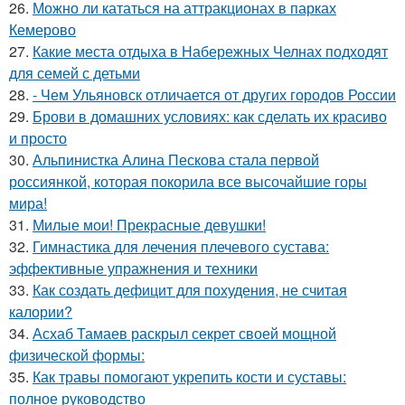
26.
Можно ли кататься на аттракционах в парках
Кемерово
27.
Какие места отдыха в Набережных Челнах подходят
для семей с детьми
28.
- Чем Ульяновск отличается от других городов России
29.
Брови в домашних условиях: как сделать их красиво
и просто
30.
Альпинистка Алина Пескова стала первой
россиянкой, которая покорила все высочайшие горы
мира!
31.
Милые мои! Прекрасные девушки!
32.
Гимнастика для лечения плечевого сустава:
эффективные упражнения и техники
33.
Как создать дефицит для похудения, не считая
калории?
34.
Асхаб Тамаев раскрыл секрет своей мощной
физической формы:
35.
Как травы помогают укрепить кости и суставы:
полное руководство