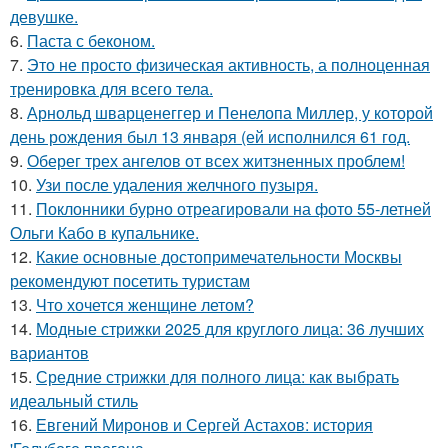
девушке.
6.
Паста с беконом.
7.
Это не просто физическая активность, а полноценная
тренировка для всего тела.
8.
Арнольд шварценеггер и Пенелопа Миллер, у которой
день рождения был 13 января (ей исполнился 61 год.
9.
Оберег трех ангелов от всех житзненных проблем!
10.
Узи после удаления желчного пузыря.
11.
Поклонники бурно отреагировали на фото 55-летней
Ольги Кабо в купальнике.
12.
Какие основные достопримечательности Москвы
рекомендуют посетить туристам
13.
Что хочется женщине летом?
14.
Модные стрижки 2025 для круглого лица: 36 лучших
вариантов
15.
Средние стрижки для полного лица: как выбрать
идеальный стиль
16.
Евгений Миронов и Сергей Астахов: история