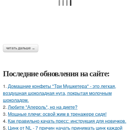
читать дальше →
Последние обновления на сайте:
1.
Домашние конфеты "Три Мушкетера" - это легкая,
воздушная шоколадная нуга, покрытая молочным
шоколадом.
2.
Любите "Апероль", но на диете?
3.
Мощные плечи: освой жим в тренажере сидя!
4.
Как правильно качать пресс: инструкция для новичков.
5.
Цинк от NL - 7 причин начать принимать цинк каждой