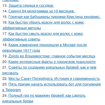
13.
Защита сердца и сосудов.
14.
Скинул 64 килограмма за 10 месяцев.
15.
Горячая как бабушкины пирожки Кристина хендрикс.
16.
Как быстро убрать краску для волос с кожи:
эффективные методы
17.
Как быстро смыть краску для волос с кожи:
эффективные советы
18.
Какие изменения произошли в Москве после
революции 1917 года
19.
Zoloto во Владивостоке: главное событие месяца
20.
Какие интересные факты о городском транспорте
21.
Советы по созданию идеальных бровей: как и чем
рисовать
22.
Мосты Санкт-Петербурга: История и современность
23.
Пять причин начать использовать бот для похудения
в Telegram
24.
Полный гид по макияжу бровей: как сделать
идеальные брови