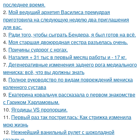
последнее время.
2.
Мой ведущий архетип Василиса премудрая
приготовила на следующую неделю два приглашения
для вас.
3.
Ради того, чтобы сыграть Бендера, я был готов на всё.
4.
Моя старшая двоюродная сестра разъелась очень.
5.
Причины судорог с ногах.
6.
Наталия + 31 тыс в первый месяц работы и - 17 кг.
7.
Дегенеративные изменения заднего рога медиального
мениска: всё, что вы должны знать
8.
Полное руководство по видам повреждений мениска
коленного сустава
9.
Екатерина ковальчук рассказала о первом знакомстве
с Гариком Харламовым.
10.
Ягодицы VS пропорции.
11.
Первый раз так постриглась: Как стрижка изменила
мою жизнь
12.
Нежнейший ванильный рулет с шоколадной
глазурью.