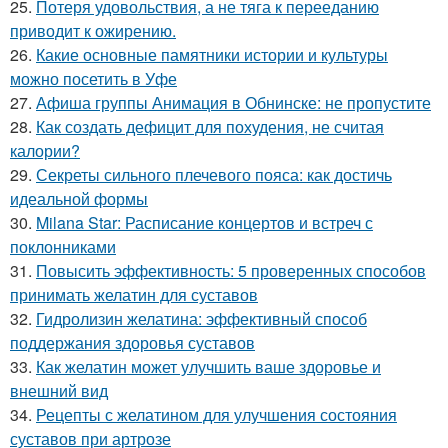
25.
Потеря удовольствия, а не тяга к перееданию
приводит к ожирению.
26.
Какие основные памятники истории и культуры
можно посетить в Уфе
27.
Афиша группы Анимация в Обнинске: не пропустите
28.
Как создать дефицит для похудения, не считая
калории?
29.
Секреты сильного плечевого пояса: как достичь
идеальной формы
30.
Milana Star: Расписание концертов и встреч с
поклонниками
31.
Повысить эффективность: 5 проверенных способов
принимать желатин для суставов
32.
Гидролизин желатина: эффективный способ
поддержания здоровья суставов
33.
Как желатин может улучшить ваше здоровье и
внешний вид
34.
Рецепты с желатином для улучшения состояния
суставов при артрозе