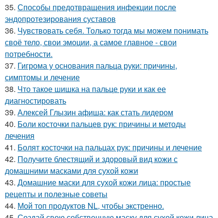
35.
Способы предотвращения инфекции после
эндопротезирования суставов
36.
Чувствовать себя. Только тогда мы можем понимать
своё тело, свои эмоции, а самое главное - свои
потребности.
37.
Гигрома у основания пальца руки: причины,
симптомы и лечение
38.
Что такое шишка на пальце руки и как ее
диагностировать
39.
Алексей Глызин афиша: как стать лидером
40.
Боли косточки пальцев рук: причины и методы
лечения
41.
Болят косточки на пальцах рук: причины и лечение
42.
Получите блестящий и здоровый вид кожи с
домашними масками для сухой кожи
43.
Домашние маски для сухой кожи лица: простые
рецепты и полезные советы
44.
Мой топ продуктов NL, чтобы экстренно.
45.
Создай свою собственную маску для сухой кожи лица