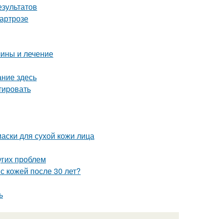
езультатов
 артрозе
чины и лечение
ание здесь
тировать
аски для сухой кожи лица
угих проблем
с кожей после 30 лет?
ь