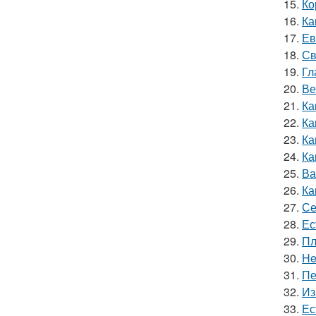
15.
Ко
16.
Ка
17.
Ев
18.
Св
19.
Гл
20.
Ве
21.
Ка
22.
Ка
23.
Ка
24.
Ка
25.
Ва
26.
Ка
27.
Се
28.
Ес
29.
Пл
30.
He
31.
Пе
32.
Из
33.
Ес