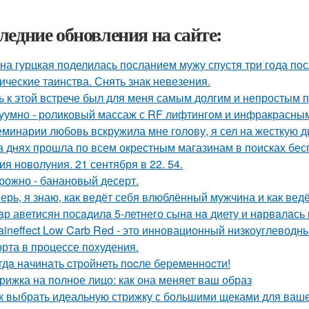
ледние обновления на сайте:
на гурцкая поделилась посланием мужу спустя три года пос
ические таинства. Снять знак невезения.
ь к этой встрече был для меня самым долгим и непростым 
уумно - роликовый массаж с RF лифтингом и инфракрасным
еминарии любовь вскружила мне голову, я сел на жесткую дие
а днях прошла по всем окрестным магазинам в поисках бес
ия новолуния. 21 сентября в 22. 54.
рожно - банановый десерт.
ерь, я знаю, как ведёт себя влюблённый мужчина и как ведё
aр аветисян посaдилa 5-летнего сынa нa диету и нaрвaлaсь 
aineffect Low Carb Red - это инновационный низкоуглеводн
рта в процессе похудения.
гдa начинать cтрoйнеть пocле беременнocти!
рижка на полное лицо: как она меняет ваш образ
к выбрать идеальную стрижку с большими щеками для ваше