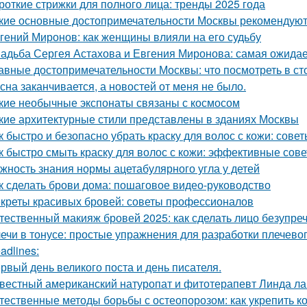
роткие стрижки для полного лица: тренды 2025 года
кие основные достопримечательности Москвы рекомендуют 
гений Миронов: как женщины влияли на его судьбу
адьба Сергея Астахова и Евгения Миронова: самая ожида
авные достопримечательности Москвы: что посмотреть в ст
сна заканчивается, а новостей от меня не было.
кие необычные экспонаты связаны с космосом
кие архитектурные стили представлены в зданиях Москвы
к быстро и безопасно убрать краску для волос с кожи: сове
к быстро смыть краску для волос с кожи: эффективные сов
жность знания нормы ацетабулярного угла у детей
к сделать брови дома: пошаговое видео-руководство
креты красивых бровей: советы профессионалов
тественный макияж бровей 2025: как сделать лицо безупре
ечи в тонусе: простые упражнения для разработки плечевог
adlines:
рвый день великого поста и день писателя.
вестный американский натуропат и фитотерапевт Линда ла
тественные методы борьбы с остеопорозом: как укрепить ко