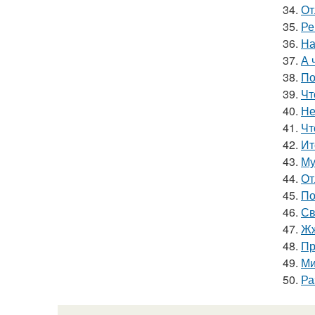
34.
От
35.
Ре
36.
На
37.
А 
38.
По
39.
Чт
40.
Не
41.
Чт
42.
Ит
43.
Му
44.
От
45.
По
46.
Св
47.
Жж
48.
Пр
49.
Ми
50.
Ра