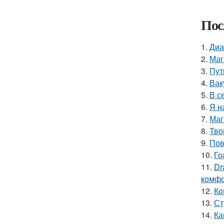
Пос
1.
Диа
2.
Маг
3.
Пут
4.
Вак
5.
В с
6.
Я н
7.
Маг
8.
Тво
9.
Пов
10.
Го
11.
Dr
комфо
12.
Кo
13.
Ст
14.
Ка