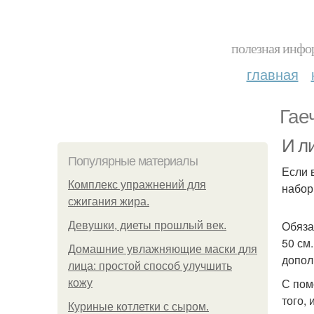
полезная инфор
главная
Гае
И л
Популярные материалы
Если 
Комплекс упражнений для
набор
сжигания жира.
Обяза
Девушки, диеты прошлый век.
50 см
Домашние увлажняющие маски для
допол
лица: простой способ улучшить
С пом
кожу
того,
Куриные котлетки с сыром.