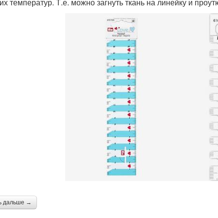
их температур. Т.е. можно загнуть ткань на линейку и проут
ь дальше →