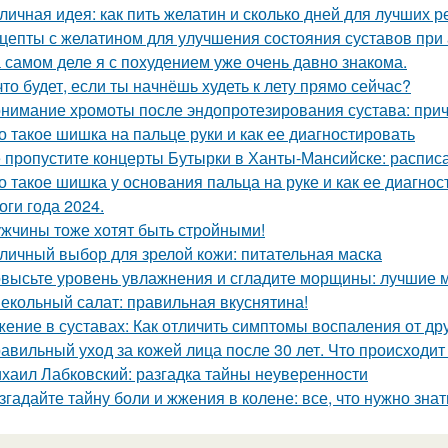
личная идея: как пить желатин и сколько дней для лучших р
цепты с желатином для улучшения состояния суставов при
 самом деле я с похудением уже очень давно знакома.
что будет, если ты начнёшь худеть к лету прямо сейчас?
нимание хромоты после эндопротезирования сустава: при
о такое шишка на пальце руки и как ее диагностировать
 пропустите концерты Бутырки в Ханты-Мансийске: распис
о такое шишка у основания пальца на руке и как ее диагнос
оги года 2024.
жчины тоже хотят быть стройными!
личный выбор для зрелой кожи: питательная маска
высьте уровень увлажнения и сгладите морщины: лучшие м
екольный салат: правильная вкуснятина!
ение в суставах: Как отличить симптомы воспаления от др
авильный уход за кожей лица после 30 лет. Что происходит 
хаил Лабковский: разгадка тайны неуверенности
згадайте тайну боли и жжения в колене: все, что нужно знат