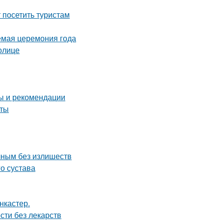
посетить туристам
емая церемония года
олице
ты и рекомендации
еты
чным без излишеств
о сустава
нкастер.
сти без лекарств