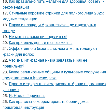
16.
Как правильно пить желатин для здоровья: советы и
рекомендации
17.
Стильные короткие стрижки для полного лица 2025:
модные тенденции
18.
Парки и площади Архангельска: где отдохнуть в
городе
19.
Не могла с вами ни поделиться!
20.
Как привлечь деньги в свою жизнь.
21.
Эффективно и безопасно: чем отмыть голову от
краски для волос
22.
Что значит красная нитка завязать и как ее
правильно?
23.
Какие религиозные общины и культовые сооружения
представлены в Красноярске
24.
Просто и эффектно: чем рисовать брови в домашних
условиях
25.
Я, Наиля Горячева.
26.
Как правильно корректировать брови дома:
пошаговая инструкция