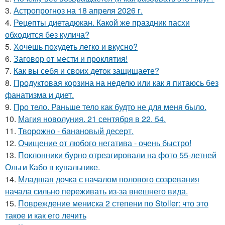
3.
Астропрогноз на 18 апреля 2026 г.
4.
Рецепты диетадюкан. Какой же праздник пасхи
обходится без кулича?
5.
Хочешь похудеть легко и вкусно?
6.
Заговор от мести и проклятия!
7.
Как вы себя и своих деток защищаете?
8.
Продуктовая корзина на неделю или как я питаюсь без
фанатизма и диет.
9.
Про тело. Раньше тело как будто не для меня было.
10.
Магия новолуния. 21 сентября в 22. 54.
11.
Творожно - банановый десерт.
12.
Очищение от любого негатива - очень быстро!
13.
Поклонники бурно отреагировали на фото 55-летней
Ольги Кабо в купальнике.
14.
Младшая дочка с началом полового созревания
начала сильно переживать из-за внешнего вида.
15.
Повреждение мениска 2 степени по Stoller: что это
такое и как его лечить