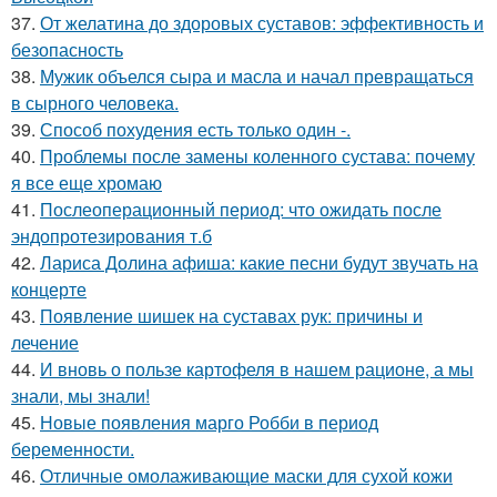
37.
От желатина до здоровых суставов: эффективность и
безопасность
38.
Мужик объелся сыра и масла и начал превращаться
в сырного человека.
39.
Способ похудения есть только один -.
40.
Проблемы после замены коленного сустава: почему
я все еще хромаю
41.
Послеоперационный период: что ожидать после
эндопротезирования т.б
42.
Лариса Долина афиша: какие песни будут звучать на
концерте
43.
Появление шишек на суставах рук: причины и
лечение
44.
И вновь о пользе картофеля в нашем рационе, а мы
знали, мы знали!
45.
Новые появления марго Робби в период
беременности.
46.
Отличные омолаживающие маски для сухой кожи