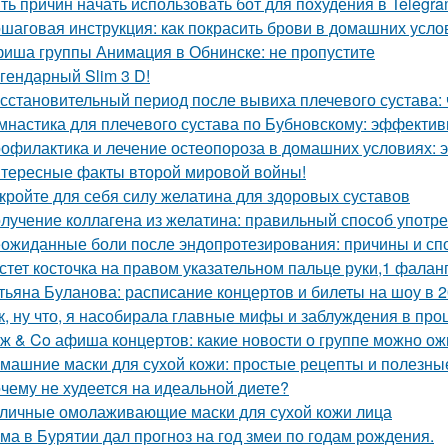
ть причин начать использовать бот для похудения в Telegr
шаговая инструкция: как покрасить брови в домашних усло
иша группы Анимация в Обнинске: не пропустите
гендарный Slim 3 D!
сстановительный период после вывиха плечевого сустава: 
мнастика для плечевого сустава по Бубновскому: эффекти
офилактика и лечение остеопороза в домашних условиях:
тересные факты второй мировой войны!
кройте для себя силу желатина для здоровых суставов
лучение коллагена из желатина: правильный способ употр
ожиданные боли после эндопротезирования: причины и сп
стет косточка на правом указательном пальце руки,1 фалан
тьяна Буланова: расписание концертов и билеты на шоу в 2
к, ну что, я насобирала главные мифы и заблуждения в про
ж & Co афиша концертов: какие новости о группе можно ож
машние маски для сухой кожи: простые рецепты и полезны
чему не худеется на идеальной диете?
личные омолаживающие маски для сухой кожи лица
ма в Бурятии дал прогноз на год змеи по годам рождения.