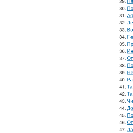
29.
Пя
30.
По
31.
Аф
32.
Ле
33.
Во
34.
Ги
35.
Пр
36.
Ин
37.
От
38.
По
39.
Не
40.
Ра
41.
Та
42.
Та
43.
Чи
44.
До
45.
По
46.
От
47.
Ла