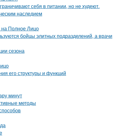
ограничивают себя в питании, но не худеют.
ическим наследием
й на Полное Лицо
ользуются бойцы элитных подразделений, а врачи
ции сезона
лицо
ния его структуры и функций
пару минут
ективные методы
 способов
ода
е