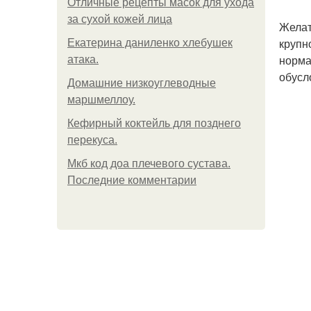
Отличные рецепты масок для ухода
за сухой кожей лица
Желат
крупн
Екатерина даниленко хлебушек
норма
атака.
обусл
Домашние низкоуглеводные
маршмеллоу.
Кефирный коктейль для позднего
перекуса.
Мкб код доа плечевого сустава.
Последние комментарии