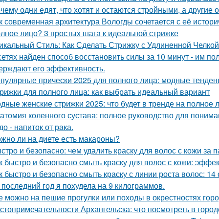
чему одни едят, что хотят и остаются стройными, а другие 
к современная архитектура Вологды сочетается с её истор
лное лицо? 3 простых шага к идеальной стрижке
икальный Стиль: Как Сделать Стрижку с Удлиненной Челко
сетях найден способ восстановить силы за 10 минут - им п
ерждают его эффективность.
пулярные прически 2025 для полного лица: модные тенден
рижки для полного лица: как выбрать идеальный вариант
дные женские стрижки 2025: что будет в тренде на полное 
атомия коленного сустава: полное руководство для понима
до - напиток от рака.
жно ли на диете есть макароны?
стро и безопасно: чем удалить краску для волос с кожи за 
к быстро и безопасно смыть краску для волос с кожи: эфф
к быстро и безопасно смыть краску с линии роста волос: 14
 последний год я похудела на 9 килограммов.
е можно на пешие прогулки или походы в окрестностях гор
стопримечательности Архангельска: что посмотреть в город