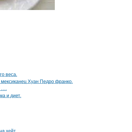
о веса.
 мексиканец Хуан Педро франко.
 ….
ма и диет.
нa хейт.