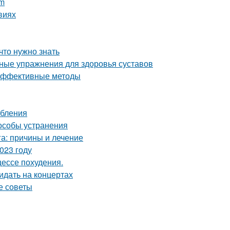
am
виях
что нужно знать
вные упражнения для здоровья суставов
 эффективные методы
ебления
особы устранения
га: причины и лечение
023 году
цессе похудения.
идать на концертах
е советы