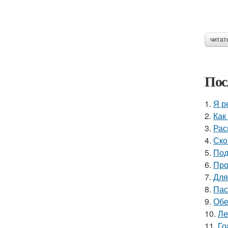
читат
Пос
1.
Я р
2.
Как
3.
Рас
4.
Ско
5.
Под
6.
Про
7.
Для
8.
Пас
9.
Обе
10.
Ле
11.
Го