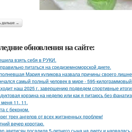
ь дальше →
ледние обновления на сайте:
ешила взять себя в РУКИ.
 правильно питаться на средиземноморской диете.
полневшая Мария куликова назвала причины своего лишнег
нчался самый полный человек в мире - 595-килограммовый
ходит наш 2025 г. завершению подведем спортивные итоги
дуктовая корзина на неделю или как я питаюсь без фанатиз
 меня 11. 11.
та с беконом.
рег трех ангелов от всех житзненных проблем!
тний вечер коротаю.
aр аветисян посaдилa 5-летнего сынa нa диету и нaрвaлaсь 