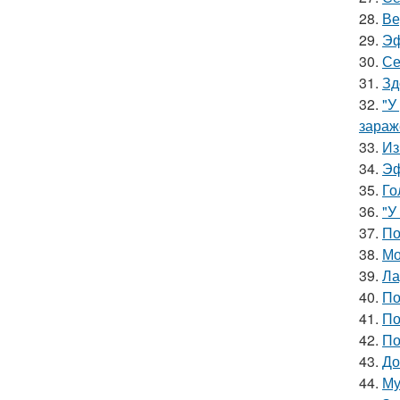
28.
Ве
29.
Эф
30.
Се
31.
Зд
32.
"У
зараж
33.
Из
34.
Эф
35.
Го
36.
"У
37.
По
38.
Мо
39.
Ла
40.
По
41.
По
42.
По
43.
До
44.
Му