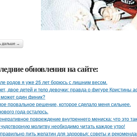
ь дальше →
ледние обновления на сайте:
ле родов я уже 25 лет борюсь с лишним весом.
лет, двое детей и тело девочки: правда о фигуре Кристины а
 может один финик?
ое провальное решение, которое сделало меня сильнее.
нового года осталось.
енеративное повреждение внутреннего мениска: что это та
 чудотворную молитву необходимо читать каждое утро!
 правильно пить желатин для здоровья: советы и рекоменд