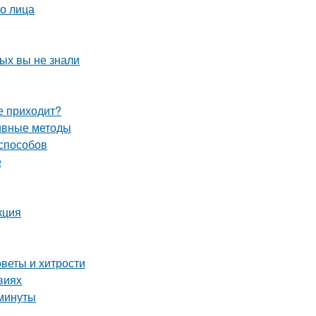
о лица
рых вы не знали
не приходит?
тивные методы
 способов
е
кция
веты и хитрости
виях
 минуты