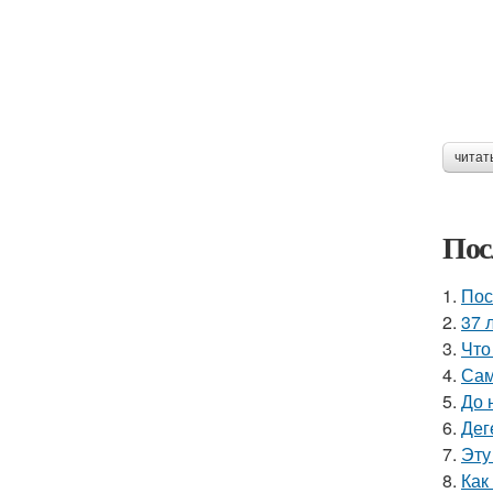
читат
Пос
1.
Пос
2.
37 
3.
Что
4.
Сам
5.
До 
6.
Дег
7.
Эту
8.
Как