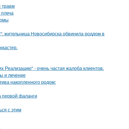
е травм
 плеча
ормы
ь": жительница Новосибирска обвинила роддом в
нкастер.
их Реализацию" - очень частая жалоба клиентов.
ы и лечение
птива накопленного родом:
а первой фаланги
ься с этим