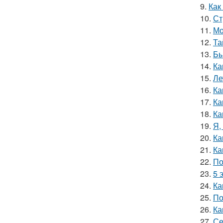
9.
Как
10.
Ст
11.
Мо
12.
Та
13.
Бы
14.
Ка
15.
Ле
16.
Ка
17.
Ка
18.
Ка
19.
Я,
20.
Ка
21.
Ка
22.
По
23.
5 
24.
Ка
25.
По
26.
Ка
27.
Се