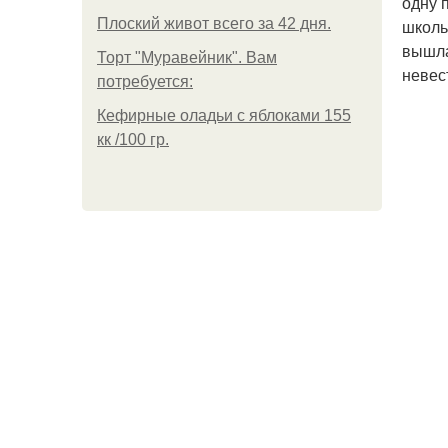
одну 
Плоский живот всего за 42 дня.
школь
вышла
Торт "Муравейник". Вам
невес
потребуется:
Кефирные оладьи с яблоками 155
кк /100 гр.