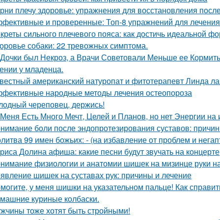
рни плечу здоровье: упражнения для восстановления посл
фективные и проверенные: Топ-8 упражнений для лечения
креты сильного плечевого пояса: как достичь идеальной ф
оровье собаки: 22 тревожных симптома.
 Дочки был Некроз, а Врачи Советовали Меньше ее Кормит
ении у младенца.
вестный американский натуропат и фитотерапевт Линда ла
фективные народные методы лечения остеопороза
лодный череповец, держись!
 Меня Есть Много Мечт, Целей и Планов, но нет Энергии на 
нимание боли после эндопротезирования суставов: причин
литва 99 имен божьих: - (на избавление от проблем и нега
риса Долина афиша: какие песни будут звучать на концерте
нимание физиологии и анатомии шишек на мизинце руки н
явление шишек на суставах рук: причины и лечение
могите, у меня шишки на указательном пальце! Как справит
машние куриные колбаски.
жчины тоже хотят быть стройными!