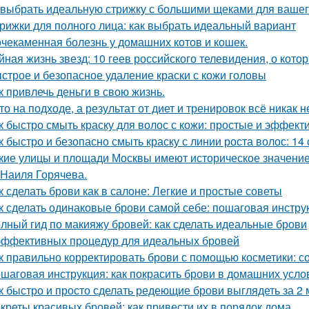
 выбрать идеальную стрижку с большими щеками для вашег
рижки для полного лица: как выбрать идеальный вариант
чекаменная болезнь у домашних котов и кошек.
йная жизнь звезд: 10 геев российского телевидения, о кото
строе и безопасное удаление краски с кожи головы
к привлечь деньги в свою жизнь.
то на подходе, а результат от диет и тренировок всё никак 
к быстро смыть краску для волос с кожи: простые и эффек
к быстро и безопасно смыть краску с линии роста волос: 14
кие улицы и площади Москвы имеют историческое значени
 Наиля Горячева.
к сделать брови как в салоне: Легкие и простые советы
к сделать одинаковые брови самой себе: пошаговая инстру
лный гид по макияжу бровей: как сделать идеальные брови
эффективных процедур для идеальных бровей
к правильно корректировать брови с помощью косметики: со
шаговая инструкция: как покрасить брови в домашних усло
к быстро и просто сделать редеющие брови выглядеть за 2
креты красивых бровей: как привести их в порядок дома