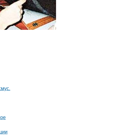
смус.
кое
ации