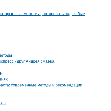
, которые вы сможете адаптировать под любые
методы
спресс - друг Андрея смаева.
е
виях
раста: современные методы и рекомендации
лов