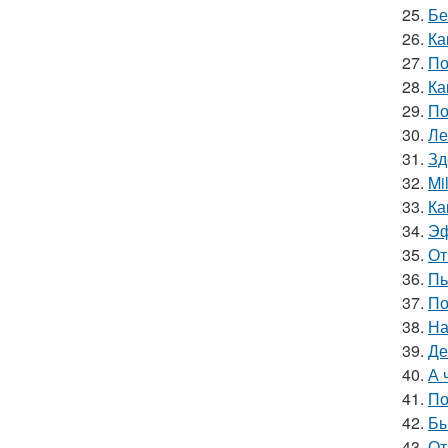
25.
Бе
26.
Ка
27.
По
28.
Ка
29.
По
30.
Ле
31.
Зд
32.
Mi
33.
Ка
34.
Эф
35.
От
36.
Пь
37.
По
38.
На
39.
Де
40.
А 
41.
По
42.
Бы
43.
От