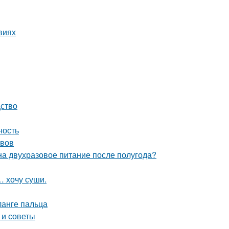
виях
дство
ность
авов
на двухразовое питание после полугода?
… хочу суши.
анге пальца
 и советы