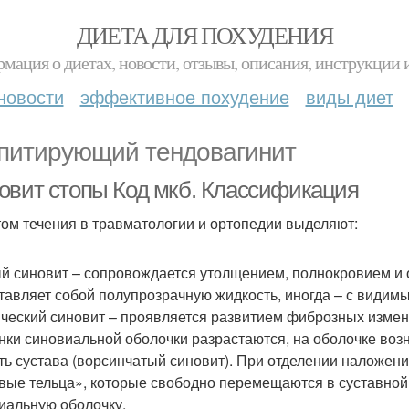
ДИЕТА ДЛЯ ПОХУДЕНИЯ
мация о диетах, новости, отзывы, описания, инструкции 
новости
эффективное похудение
виды диет
питирующий тендовагинит
овит стопы Код мкб. Классификация
том течения в травматологии и ортопедии выделяют:
й синовит – сопровождается утолщением, полнокровием и 
тавляет собой полупрозрачную жидкость, иногда – с види
ческий синовит – проявляется развитием фиброзных измене
нки синовиальной оболочки разрастаются, на оболочке во
ть сустава (ворсинчатый синовит). При отделении наложе
вые тельца», которые свободно перемещаются в суставной
иальную оболочку.