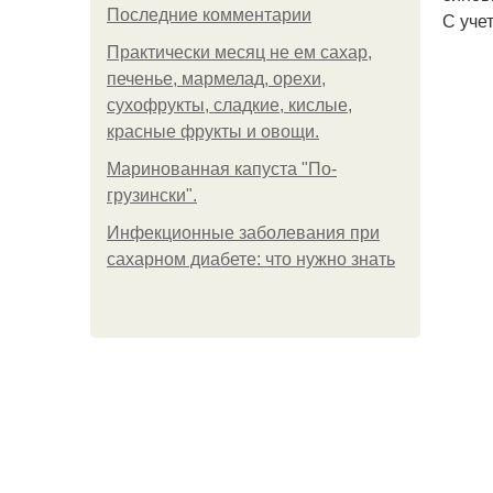
Последние комментарии
С уче
Практически месяц не ем сахар,
печенье, мармелад, орехи,
сухофрукты, сладкие, кислые,
красные фрукты и овощи.
Маринованная капуста "По-
грузински".
Инфекционные заболевания при
сахарном диабете: что нужно знать