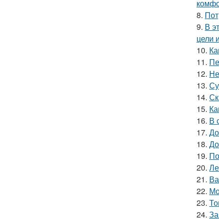
комфо
8.
Пот
9.
В э
цели 
10.
Ка
11.
Пе
12.
Не
13.
Су
14.
Ск
15.
Ка
16.
В 
17.
До
18.
До
19.
По
20.
Ле
21.
Ва
22.
Мо
23.
То
24.
За