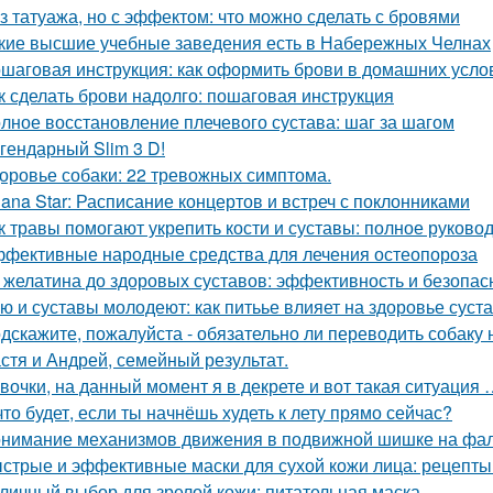
з татуажа, но с эффектом: что можно сделать с бровями
кие высшие учебные заведения есть в Набережных Челнах
шаговая инструкция: как оформить брови в домашних усло
к сделать брови надолго: пошаговая инструкция
лное восстановление плечевого сустава: шаг за шагом
гендарный Slim 3 D!
оровье собаки: 22 тревожных симптома.
lana Star: Расписание концертов и встреч с поклонниками
к травы помогают укрепить кости и суставы: полное руково
фективные народные средства для лечения остеопороза
 желатина до здоровых суставов: эффективность и безопас
ю и суставы молодеют: как питьье влияет на здоровье суст
дскажите, пожалуйста - обязательно ли переводить собаку 
стя и Андрей, семейный результат.
вочки, на данный момент я в декрете и вот такая ситуация 
что будет, если ты начнёшь худеть к лету прямо сейчас?
нимание механизмов движения в подвижной шишке на фал
стрые и эффективные маски для сухой кожи лица: рецепты
личный выбор для зрелой кожи: питательная маска