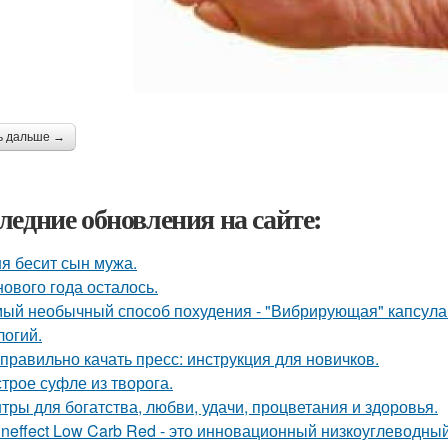
ь дальше →
ледние обновления на сайте:
я бесит сын мужа.
нового года осталось.
ый необычный способ похудения - "Вибрирующая" капсула 
логий.
 правильно качать пресс: инструкция для новичков.
трое суфле из творога.
тры для богатства, любви, удачи, процветания и здоровья.
ineffect Low Carb Red - это инновационный низкоуглеводны