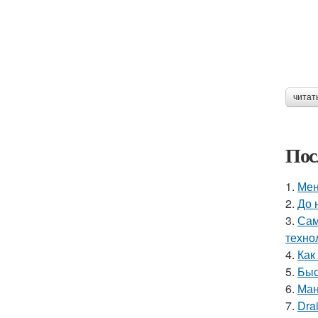
читат
Пос
1.
Мен
2.
До 
3.
Сам
техно
4.
Как
5.
Быс
6.
Ман
7.
Dra