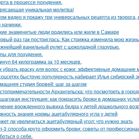
рта в процессе похудения.
рясающая уникальная молитва!
том видео я покажу три универсальных рецепта из творога
и начинки.
кие знаменитые люди родились или жили в Самаре
рвый раз так постриглась: Как стрижка изменила мою жизнь
жнейший ванильный рулет с шоколадной глазурью.
пы для похудения.
инул 64 килограмма за 10 месяцев.
к убрать краску для волос с кожи: эффективные домашние 
соцсетях быструю популярность набирает Илья сибирский эк
машняя студия бровей: шаг за шагом
стопримечательности Архангельска: что посмотреть в город
шаговая инструкция: как покрасить брови в домашних усло
чение врожденного вывиха бедра у детей дошкольного воз
жность знания нормы ацетабулярного угла у детей
жет ли увеличиться ацетабулярный угол: что нужно знать
п-3 способа круто оформить брови: советы от профессиона
боться о себе.