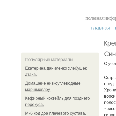
полезная инфор
главная
Кре
Син
Популярные материалы
С уче
Екатерина даниленко хлебушек
атака.
Остры
предс
Домашние низкоуглеводные
Хрони
маршмеллоу.
ворси
Кефирный коктейль для позднего
полос
перекуса.
«рисо
Мкб код доа плечевого сустава.
синов