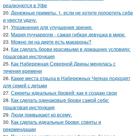
реализуются в Уфе
20.
Денежные приметы. 1. если не хотите попортить себе
и увести удачу.
21.
Упражнения для улучшения зрения.
22.
Мария пуччарелли - самая гибкая девушка в мире.
23.
Можно ли на диете есть макароны?
24.
Как сделать брови красивыми в домашних условиях:
пошаговая инструкция
25.
Как Набережная Северной Двины менялась с
течения времени
26.
Какие места отдыха в Набережных Челнах подходят
для семей с детьми
27.
Секреты идеальных бровей: как я создаю свои
28.
Как сделать одинаковые брови самой себе:
пошаговая инструкция
29.
Люди привыкают ко всему.
30.
Как сделать идеальные брови: советы и
рекомендации