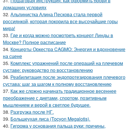
31.
Пошаговая инструкция: как оформить брови в
домашних условиях
32.
Альпинистка Алина Пескова стала первой
россиянкой, которая покорила все высочайшие горы
мира!
33.
Где и когда можно посмотреть концерт Линды в
Москве? Полное расписание
34.
Концерты Оркестра CAGMO: Энергия и вдохновение
на сцене
35.
Комплекс упражнений после операций на плечевом
суставе: руководство по восстановлению
36.
Реабилитация после эндопротезирования плечевого
сустава: шаг за шагом к полному восстановлению
37.
Как же сложно начинать традиционное весеннее
преображение с диетами, спортом, позитивным
мышлением и верой в светлое будущее.
38.
Разгрузка после НГ.
39.
Большеухая лиса (Tocyon Megalotis).
40.
Гигрома у основания пальца руки: причины,