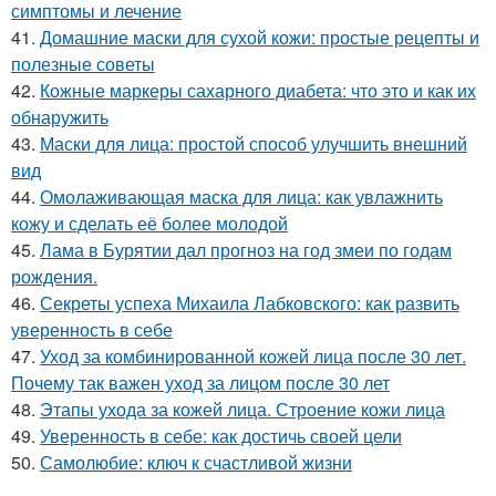
симптомы и лечение
41.
Домашние маски для сухой кожи: простые рецепты и
полезные советы
42.
Кожные маркеры сахарного диабета: что это и как их
обнаружить
43.
Маски для лица: простой способ улучшить внешний
вид
44.
Омолаживающая маска для лица: как увлажнить
кожу и сделать её более молодой
45.
Лама в Бурятии дал прогноз на год змеи по годам
рождения.
46.
Секреты успеха Михаила Лабковского: как развить
уверенность в себе
47.
Уход за комбинированной кожей лица после 30 лет.
Почему так важен уход за лицом после 30 лет
48.
Этапы ухода за кожей лица. Строение кожи лица
49.
Уверенность в себе: как достичь своей цели
50.
Самолюбие: ключ к счастливой жизни