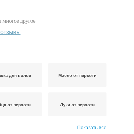
и многое другое
отзывы
ска для волос
Масло от перхоти
йца от перхоти
Луки от перхоти
Показать все
словия против
Маски для волос