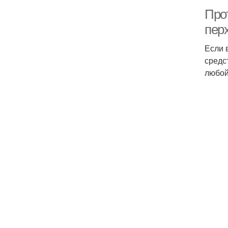
Про
пер
Если 
средс
любой