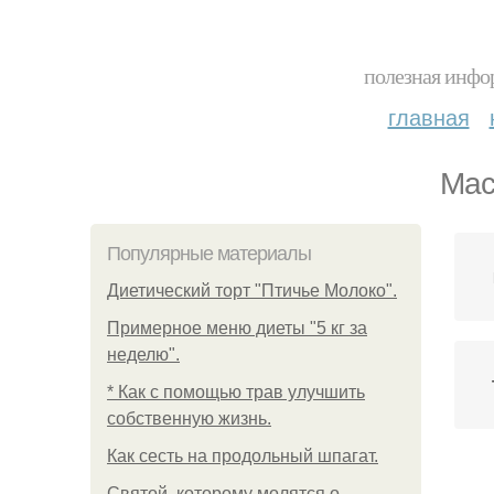
полезная инфор
главная
Мас
Популярные материалы
Диетический торт "Птичье Молоко".
Примерное меню диеты "5 кг за
неделю".
* Как с помощью трав улучшить
собственную жизнь.
Как сесть на продольный шпагат.
Ка
Святой, которому молятся о