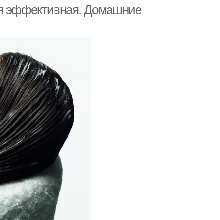
перхоти
ая эффективная. Домашние