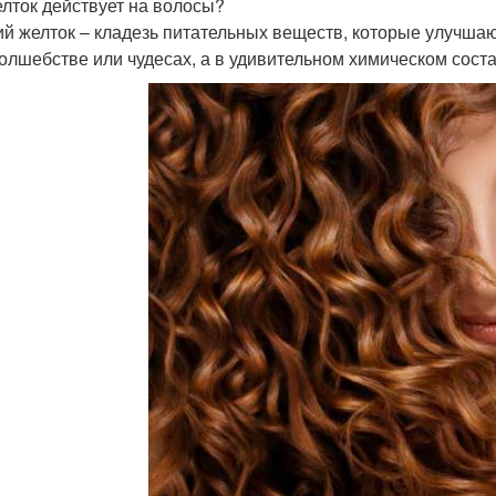
елток действует на волосы?
й желток – кладезь питательных веществ, которые улучшают
волшебстве или чудесах, а в удивительном химическом соста