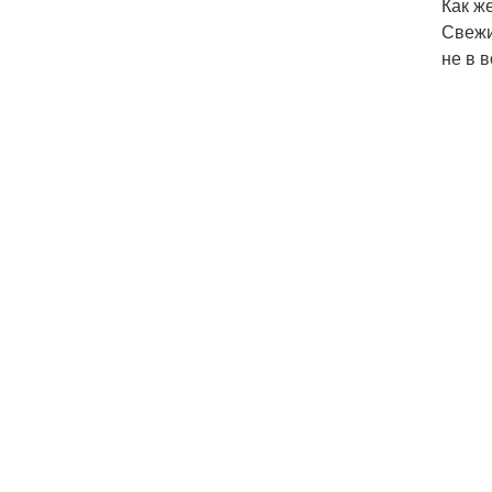
Как ж
Свежи
не в 