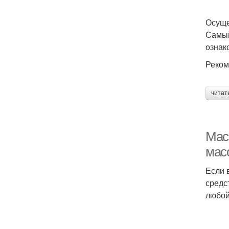
Осуще
Самый
ознак
Реком
читат
Мас
мас
Если 
средс
любой