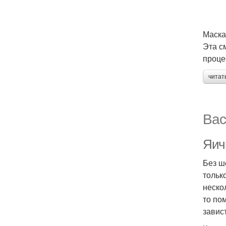
Маска
Эта с
проце
читат
Вас
Яич
Без ш
тольк
неско
то по
завист