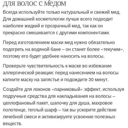
для волос с медом
Всегда используйте только натуральный и свежий мед.
Для домашней косметологии лучше всего подходит
наиболее жидкий и прозрачный мед, так как он
Маски из меда
Волос с глиной
прекрасно смешивается с другими компонентами.
Перед изготовлением маски мед нужно обязательно
подогреть на водяной бане – он станет более «текучим»,
поэтому его будет удобнее наносить на волосы.
Волос в домашних
Волос из голубой
условиях
Проверьте чувствительность к маске во избежание
аллергической реакции: перед нанесением на волосы
капните маску на запястье и подождите 30 минут.
Маска для жирных
Создайте для локонов «парниковый» эффект, используя
Сода от жирных волос
волос
подручные средства для накладывания на волосы –
целлофановый пакет, шапочку для душа, махровое
полотенце, теплый шарф – так вы ускорите действие
лечебной смеси и активизируете усвоение полезных
веществ.