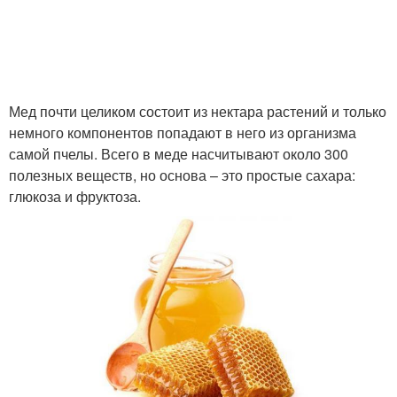
Мед на лицо
Мед на кожу
Мед почти целиком состоит из нектара растений и только
Мед на волосы
Мед для укрепления
немного компонентов попадают в него из организма
самой пчелы. Всего в меде насчитывают около 300
полезных веществ, но основа – это простые сахара:
глюкоза и фруктоза.
Мед для устранения
Уход за волосами
Средства на меде
Мед на рост