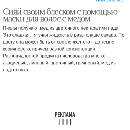
Сияй своим блеском с помощью
Корица для волос
Детские волосы
маски для волос с медом
Пчелы получают мед из цветочного нектара или пади.
Это сладкая, тягучая жидкость в разы слаще сахара. По
цвету она может быть от светло-желтого – до темно
Поврежденные волосы
Маска с медом
коричневого, причем разной консистенции.
Разновидностей продукта пчеловодства много:
акациевые, липовый, цветочный, гречневый, мед из
подсолнуха.
Проблемы с волосами
Средства для волос
Мед для кожи
Мед для ухода