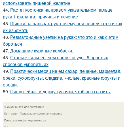
использовать пищевой желатин
44.
Растет косточка на правом указательном пальце
руки,1 фаланга: причины и лечение
45.
Шишки на пальцах рук: почему они появляются и как
их избежать
46.
Ревматоидные узелки на руках: что это и как с этим
бороться
47.
Домашние куриные колбаски.
48.
Станьте сильнее, чем ваши сосуды: 5 простых
способов укрепить их
49.
Практически месяц не ем сахар, печенье, мармелад,
орехи, сухофрукты, сладкие, кислые, красные фрукты и
овощи.
50.
Пишу сейчас и держу кулачки, чтоб не сглазить.
© 2026 Диета для похудения
Контакты
Пользовательское соглашение
Политика конфидециальности