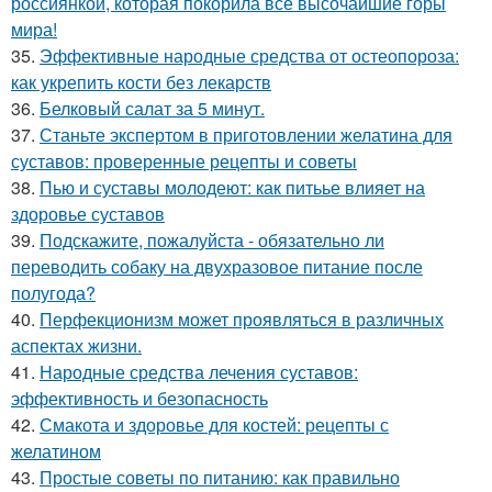
россиянкой, которая покорила все высочайшие горы
мира!
35.
Эффективные народные средства от остеопороза:
как укрепить кости без лекарств
36.
Белковый салат за 5 минут.
37.
Станьте экспертом в приготовлении желатина для
суставов: проверенные рецепты и советы
38.
Пью и суставы молодеют: как питьье влияет на
здоровье суставов
39.
Подскажите, пожалуйста - обязательно ли
переводить собаку на двухразовое питание после
полугода?
40.
Перфекционизм может проявляться в различных
аспектах жизни.
41.
Народные средства лечения суставов:
эффективность и безопасность
42.
Смакота и здоровье для костей: рецепты с
желатином
43.
Простые советы по питанию: как правильно