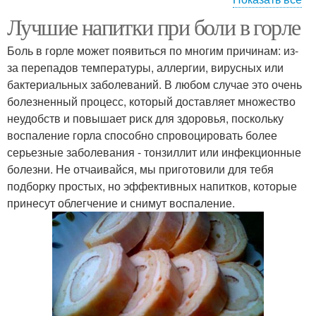
Лучшие напитки при боли в горле
Напитки в ассортименте
Эффективные напитки
Боль в горле может появиться по многим причинам: из-
за перепадов температуры, аллергии, вирусных или
бактериальных заболеваний. В любом случае это очень
болезненный процесс, который доставляет множество
Целебный напиток
Напиток с лимоном
неудобств и повышает риск для здоровья, поскольку
воспаление горла способно спровоцировать более
серьезные заболевания - тонзиллит или инфекционные
болезни. Не отчаивайся, мы приготовили для тебя
Масло при боли
Молоко при боли
подборку простых, но эффективных напитков, которые
принесут облегчение и снимут воспаление.
Боли в горле
Питие при болях