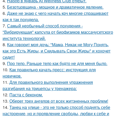
4.
Набор в январь AI Wellness Club открыт.
5.
Безотцовщина - мощное и драматичное явление.
6.
Даже не знаю с чего начать крч многие спрашивают
как я так похудела.
7.
Самый необычный способ похудения -
"Вибрирующая" капсула от биофизиков массачусетского
института технологий.
8.
Как говорит моя дочь: "Мама, Никак не Могу Понять,
как это Есть Жиры, и Скидывать Свои Жиры" и хохочет
сидит!
9.
Про тело. Раньше тело как будто не для меня было.
10.
Как правильно качать пресс: инструкция для
новичков.
11.
Для правильного выполнения упражнения
разгибания на трицепсы у тренажера:
12.
Паста с беконом.
13.
Оберег трех ангелов от всех житзненных проблем!
14.
Танец на улице - это не только способ поднять себе
настроение, но и проявление свободы, любви к себе и