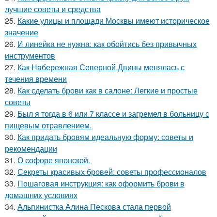
лучшие советы и средства
25.
Какие улицы и площади Москвы имеют историческое
значение
26.
И линейка не нужна: как обойтись без привычных
инструментов
27.
Как Набережная Северной Двины менялась с
течения времени
28.
Как сделать брови как в салоне: Легкие и простые
советы
29.
Был я тогда в 6 или 7 классе и загремел в больницу с
пищевым отравлением.
30.
Как придать бровям идеальную форму: советы и
рекомендации
31.
О софоре японской.
32.
Секреты красивых бровей: советы профессионалов
33.
Пошаговая инструкция: как оформить брови в
домашних условиях
34.
Альпинистка Алина Пескова стала первой