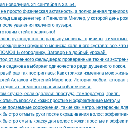
ия новолуния. 21 сентября в 22. 54.
 не просто физическая активность, а полноценная тренировк
ольд шварценеггер и Пенелопа Миллер, у которой день рож
 после удаления желчного пузыря.
готовим стейк правильно!
лное руководство по разрыву мениска: причины, симптомы
вреждение наружного мениска коленного сустава: всё, что 
ПОМОЩЬ огороднику. Заговор на добрый урожай.
тод от военного фельдшера: проверенные техники экстре
на седакова выбирает одиночество ради душевного покоя.
рвый раз так постриглась: Как стрижка изменила мою жизнь
ргей Астахов и Евгений Миронов: История любви, которая 
 седины с помощью крапивы избавляемся.
том случае, если одолели: простуда, температура, грипп.
к отмыть краску с кожи: простые и эффективные методы
кие подземные сооружения, такие как метро, интересны для
к быстро отмыть руки после окрашивания волос: эффекти
к быстро смыть краску для волос с кожи: простые и эффек
 последний год я похудела на 9 килограммов.