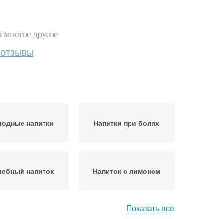
и многое другое
отзывы
лодные напитки
Напитки при болях
лебный напиток
Напиток с лимоном
Показать все
Боли в горле
Питие при болях