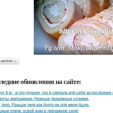
ь дальше →
ледние обновления на сайте:
ус 8 кг - и это лучшее, что я сделала для себя за последнее
епты диетадюкан. Нежные творожные сочники.
 тело. Раньше тело как будто не для меня было.
ные плечи: освой жим в тренажере сидя!