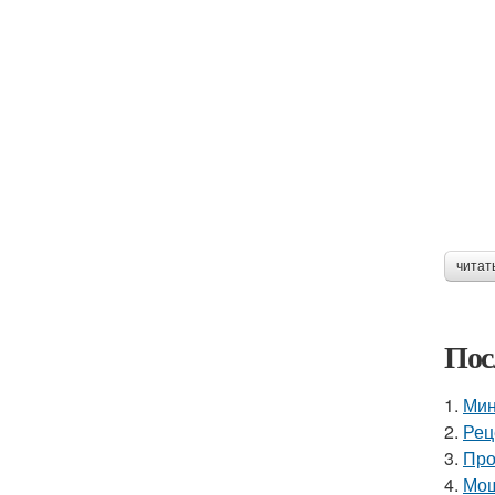
читат
Пос
1.
Мин
2.
Рец
3.
Про
4.
Мощ