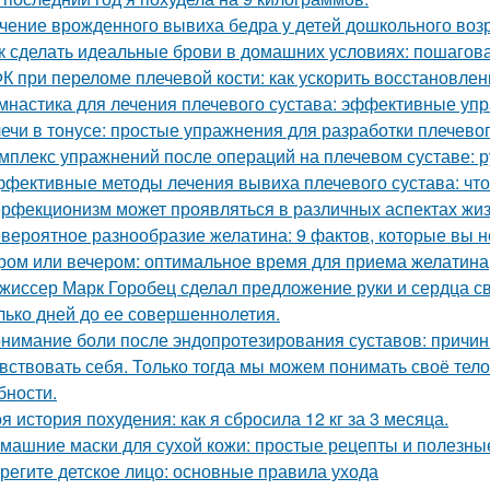
чение врожденного вывиха бедра у детей дошкольного воз
к сделать идеальные брови в домашних условиях: пошагов
К при переломе плечевой кости: как ускорить восстановлен
мнастика для лечения плечевого сустава: эффективные упр
ечи в тонусе: простые упражнения для разработки плечевог
мплекс упражнений после операций на плечевом суставе: 
фективные методы лечения вывиха плечевого сустава: что
рфекционизм может проявляться в различных аспектах жиз
вероятное разнообразие желатина: 9 фактов, которые вы н
ром или вечером: оптимальное время для приема желатина
жиссер Марк Горобец сделал предложение руки и сердца с
лько дней до ее совершеннолетия.
нимание боли после эндопротезирования суставов: причин
вствовать себя. Только тогда мы можем понимать своё тело,
бности.
я история похудения: как я сбросила 12 кг за 3 месяца.
машние маски для сухой кожи: простые рецепты и полезны
регите детское лицо: основные правила ухода