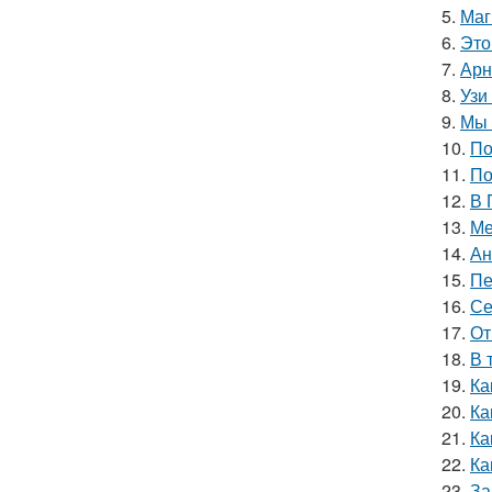
5.
Маг
6.
Это
7.
Арн
8.
Узи
9.
Мы 
10.
По
11.
По
12.
В 
13.
Ме
14.
Ан
15.
Пе
16.
Се
17.
От
18.
В 
19.
Ка
20.
Ка
21.
Ка
22.
Ка
23.
За