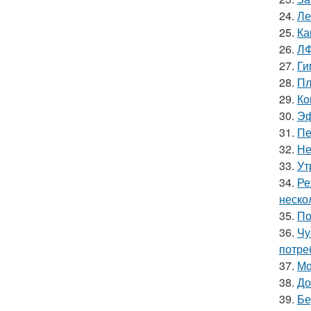
24.
Ле
25.
Ка
26.
ЛФ
27.
Ги
28.
Пл
29.
Ко
30.
Эф
31.
Пе
32.
Не
33.
Ут
34.
Ре
неско
35.
По
36.
Чу
потре
37.
Мо
38.
До
39.
Бе