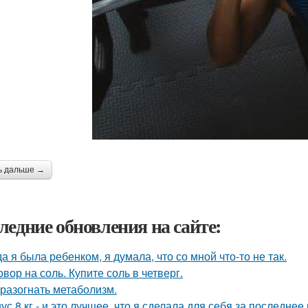
ь дальше →
ледние обновления на сайте:
да я была ребенком, я думала, что со мной что-то не так.
овор на соль. Купите соль в четверг.
 разогнать метаболизм.
ус 8 кг - и это лучшее, что я сделала для себя за последнее