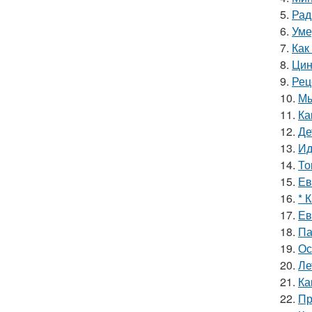
5.
Рад
6.
Уме
7.
Как
8.
Цин
9.
Рец
10.
Мы
11.
Ка
12.
Де
13.
Ид
14.
То
15.
Ев
16.
* 
17.
Ев
18.
Па
19.
Ос
20.
Ле
21.
Ка
22.
Пр