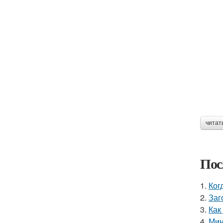
читат
Пос
1.
Ког
2.
Заг
3.
Как
4.
Мин