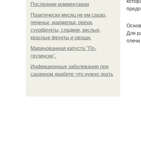
котор
Последние комментарии
предо
Практически месяц не ем сахар,
печенье, мармелад, орехи,
Основ
сухофрукты, сладкие, кислые,
Для р
красные фрукты и овощи.
плечи
Маринованная капуста "По-
грузински".
Инфекционные заболевания при
сахарном диабете: что нужно знать