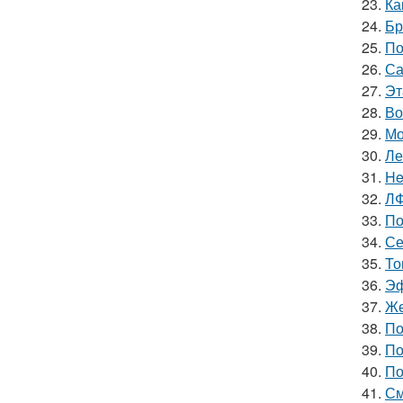
23.
Ка
24.
Бр
25.
По
26.
Са
27.
Эт
28.
Во
29.
Мо
30.
Ле
31.
He
32.
ЛФ
33.
По
34.
Се
35.
То
36.
Эф
37.
Же
38.
По
39.
По
40.
По
41.
См