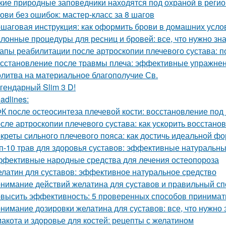
кие природные заповедники находятся под охраной в реги
ови без ошибок: мастер-класс за 8 шагов
шаговая инструкция: как оформить брови в домашних усло
лонные процедуры для ресниц и бровей: все, что нужно зна
апы реабилитации после артроскопии плечевого сустава: п
сстановление после травмы плеча: эффективные упражнен
литва на материальное благополучие Св.
гендарный Slim 3 D!
adlines:
К после остеосинтеза плечевой кости: восстановление под
сле артроскопии плечевого сустава: как ускорить восстано
креты сильного плечевого пояса: как достичь идеальной ф
п-10 трав для здоровья суставов: эффективные натуральны
фективные народные средства для лечения остеопороза
латин для суставов: эффективное натуральное средство
нимание действий желатина для суставов и правильный сп
высить эффективность: 5 проверенных способов принимать
нимание дозировки желатина для суставов: все, что нужно 
акота и здоровье для костей: рецепты с желатином