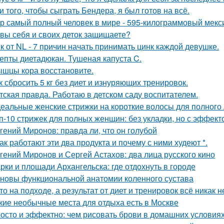
и того, чтобы сыграть Бендера, я был готов на всё.
р самый полный человек в мире - 595-килограммовый мекс
 вы себя и своих деток защищаете?
к от NL - 7 причин начать принимать цинк каждой девушке.
епты диетадюкан. Тушеная капуста C.
шцы кора восстановите.
к сбросить 5 кг без диет и изнуряющих тренировок.
тская правда. Работаю в детском саду воспитателем.
еальные женские стрижки на короткие волосы для полного 
п-10 стрижек для полных женщин: без укладки, но с эффект
гений Миронов: правда ли, что он голубой
Как работают эти два продукта и почему с ними худеют *.
гений Миронов и Сергей Астахов: два лица русского кино
рки и площади Архангельска: где отдохнуть в городе
новы функциональной анатомии коленного сустава
то на подходе, а результат от диет и тренировок всё никак 
кие необычные места для отдыха есть в Москве
осто и эффектно: чем рисовать брови в домашних условия