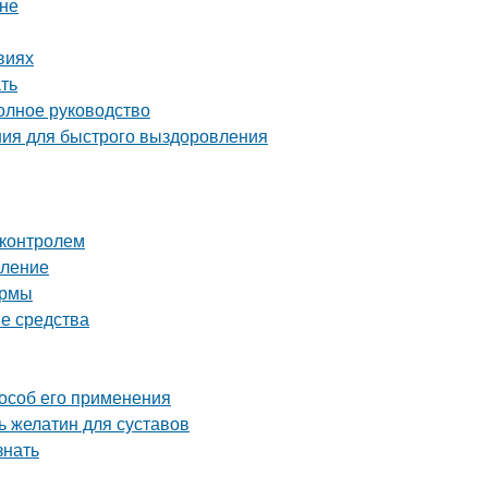
оне
виях
ть
олное руководство
ия для быстрого выздоровления
 контролем
вление
ормы
е средства
особ его применения
 желатин для суставов
знать