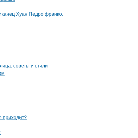
иканец Хуан Педро франко.
лица: советы и стили
ом
не приходит?
х