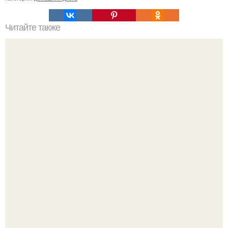
Читайте также
Мы очищаем поджелудочную железу.
Метабуст нужен не "Идеальным", а живым людям.