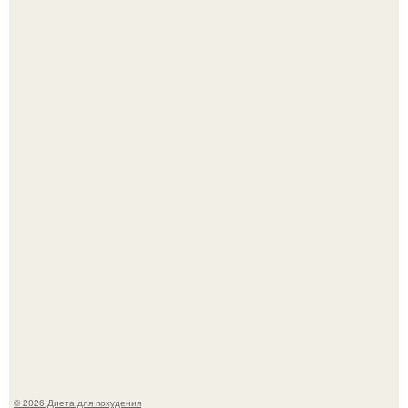
После трёхлетнего отсутствия в своей воркутинской
квартире, мужчина вернулся и обнаружил, что его
жилище стало пристанищем для стаи голубей.
Виктория галустян, бывшая жена юмориста Михаила
галустяна, рассказала о неожиданных последствиях
развода.
© 2026 Диета для похудения