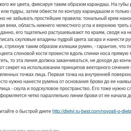
акого же цвета, фиксируя таким образом карандаш. На губы
 или пудры, затем обвести по контуру карандашом и только
жно не забывать простейшие правила: тональный крем нано
ая веки, область нижнего челюстного угла и верхнюю трет
данно, его тщательно растушевывают по краям, сводя на не
описать скуловые впадины пудрой цвета загара и нанести ру
и, стряхнув таким образом излишки румян, - гарантия, что 
 цвета слоновой кости провести вдоль спинки носа прямую 
тить, то эта линия должна заканчиваться, не доходя до конч
тот секрет на использовании принципов векторного сечения 
еленных точках лица. Первая точка на внутренней поверхно
есто нужно нанести румяна от основания брови до ее наив
 лица - скула и подскуловое пространство. Его тоже нужно с
оформляется четко параллельно линии брови от ее начала д
итайте о быстрой диете
http://dietyi.ru-best.com/novosti-o-die
и:
быстрая диета
,
диета на каждый день