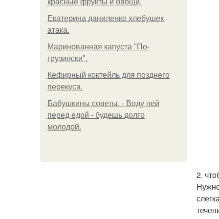
красные фрукты и овощи.
Екатерина даниленко хлебушек
атака.
Маринованная капуста "По-
грузински".
Кефирный коктейль для позднего
перекуса.
Бабушкины советы. - Воду пей
перед едой - будешь долго
молодой.
2. чт
Нужно
слегк
течен