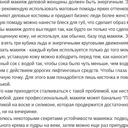
евной макияж деловой женщины должен быть энергичным. Э
 рекомендую использовать матовые помады ярких оттенков,
няют деловые костюмы и придают бизнес-леди более женс
ую помаду можно нанести блеск для губ, что сделает обра
обы макияж долго выглядел так, как будто он только что сд
ищенную кожу, не используя, как обычно, базу под макияж. 
 взять три кубика льда и энергичными круговыми движениям
зать макияж - каждый кубик используется только до того мом
лую, уставшую кожу можно взбодрить перед тем, как наноси
ный сок с водой так, чтобы сока было чуть меньше, чем во
им с действием дорогих лифтинговых средств. Чтобы глаза б
чную точку. Для этого вам понадобятся лишь кисточка и по
ькой.
сто нам приходится сталкиваться с такой проблемой, как не
любой, даже профессиональный, макияж может банально "П
тикой на воске и силиконе, которая продержится достаточн
, ни на вечеринке.
делюсь некоторыми секретами устойчивости макияжа: подв
ьного крема и пудры на веки, затем можно еще раз припуд