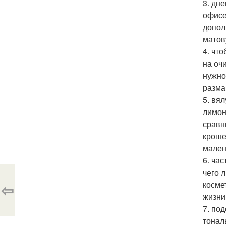
3. дн
офисе
допол
матов
4. чт
на оч
нужно
разма
5. вя
лимон
сравн
кроше
мален
6. ча
чего 
косме
⇦
жизни
7. по
тонал