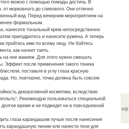
того можно с помощью помады достичь. В
 от морковного до сливового. Они отлично
твенный вид. Перед вечерним мероприятием на
з менее формальным.
елан, нанесите тональный крем непосредственно
Затем припудритесь и нанесите румяна. А теперь
и пройтись ими по всему лицу. Не бойтесь
ента, как начнет таять.
ть на нее макияж. Для этого нужно смешать
ды. Эффект после применения такого тоника
лестели, поставьте в углу глаза красную
мада. Но, повторяю, точка должна быть совсем
стойкость декоративной косметики, вследствие
оплыть". Рекомендую пользоваться специальной
о долгое время и не подведет ни в повседневной
⇨
одить глаза карандашом лучше после нанесения
рить карандашную линию или нанести тени для