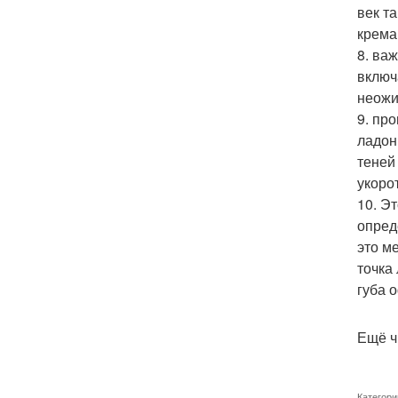
век т
крема
8. ва
включ
неожи
9. пр
ладон
теней
укоро
10. Э
опред
это м
точка
губа 
Ещё ч
Категори