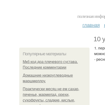
полезная инфор
главная
10 
1. пе
можно
Популярные материалы
- рес
Мкб код доа плечевого сустава.
Последние комментарии
Домашние низкоуглеводные
маршмеллоу.
Практически месяц не ем сахар,
печенье, мармелад, орехи,
сухофрукты, сладкие, кислые,