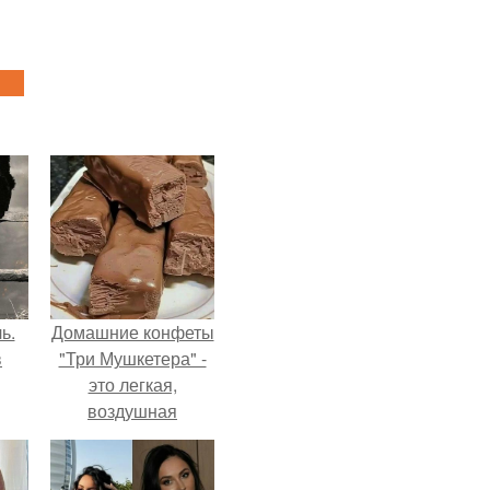
ь.
Домашние конфеты
в
"Три Мушкетера" -
это легкая,
воздушная
шоколадная нуга,
покрытая
молочным