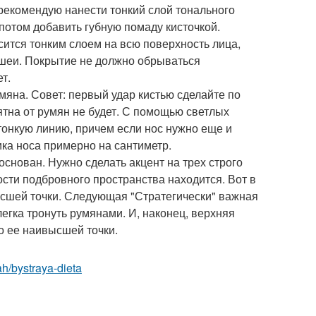
 рекомендую нанести тонкий слой тонального
 потом добавить губную помаду кисточкой.
сится тонким слоем на всю поверхность лица,
ь шеи. Покрытие не должно обрываться
т.
мяна. Совет: первый удар кистью сделайте по
пятна от румян не будет. С помощью светлых
тонкую линию, причем если нос нужно еще и
ика носа примерно на сантиметр.
основан. Нужно сделать акцент на трех строго
сти подбровного пространства находится. Вот в
ысшей точки. Следующая "Стратегически" важная
легка тронуть румянами. И, наконец, верхняя
о ее наивысшей точки.
tah/bystraya-dieta