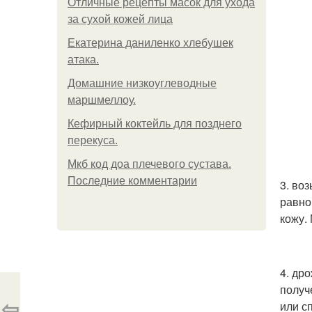
Отличные рецепты масок для ухода
за сухой кожей лица
Екатерина даниленко хлебушек
атака.
Домашние низкоуглеводные
маршмеллоу.
Кефирный коктейль для позднего
перекуса.
Мкб код доа плечевого сустава.
Последние комментарии
3. во
равно
кожу.
4. др
получ
⇦
или с