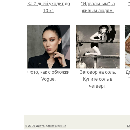
За 7 дней уходит до
"Идеальным", а
10 кг.
живым людям.
Фото, как с обложки
Заговор на соль.
Д
Vogue.
Купите соль в
"
четверг.
© 2026 Диета для похудения
К