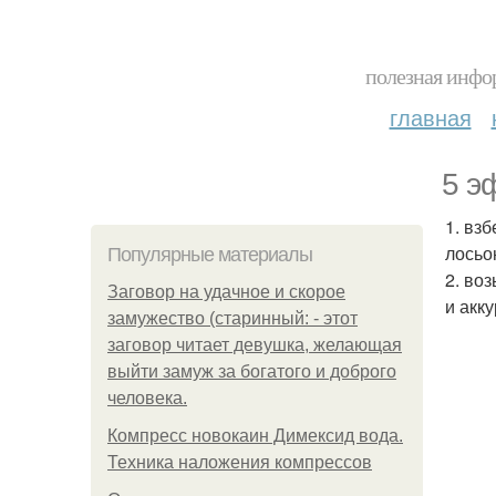
полезная инфор
главная
5 э
1. вз
лосьо
Популярные материалы
2. во
Заговор на удачное и скорое
и акк
замужество (старинный: - этот
заговор читает девушка, желающая
выйти замуж за богатого и доброго
человека.
Компресс новокаин Димексид вода.
Техника наложения компрессов