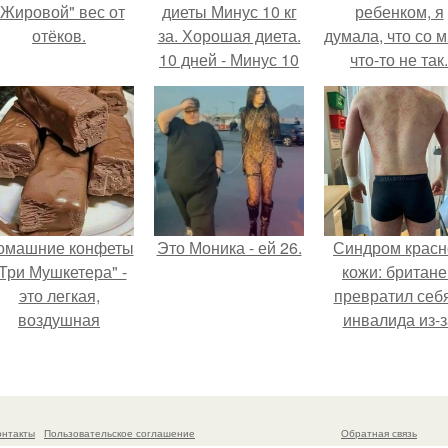
"Жировой" вес от
диеты Минус 10 кг
ребенком, я
отёков.
за. Хорошая диета.
думала, что со 
10 дней - Минус 10
что-то не так.
кг.
омашние конфеты
Это Моника - ей 26.
Синдром красн
Три Мушкетера" -
кожи: британе
это легкая,
превратил себ
воздушная
инвалида из-з
шоколадная нуга,
бесконтрольно
покрытая
использовани
молочным
мази.
шоколадом.
онтакты
Пользовательское соглашение
Обратная связь