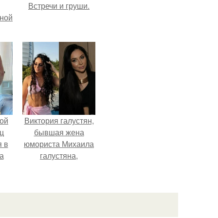
Встречи и груши.
мной
ой
Виктория галустян,
ц
бывшая жена
я в
юмориста Михаила
а
галустяна,
го
рассказала о
я
неожиданных
последствиях
развода.