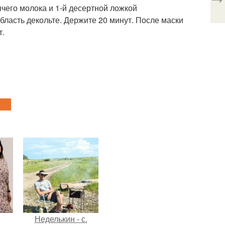
ячего молока и 1-й десертной ложкой
область декольте. Держите 20 минут. После маски
т.
Неделькин - с.