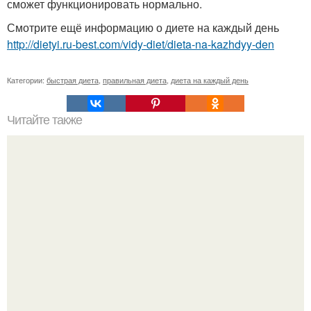
сможет функционировать нормально.
Смотрите ещё информацию о диете на каждый день
http://dietyi.ru-best.com/vidy-diet/dieta-na-kazhdyy-den
Категории:
быстрая диета
,
правильная диета
,
диета на каждый день
Читайте также
Срочная диета. Добавь себе и пользуйся когда надо?