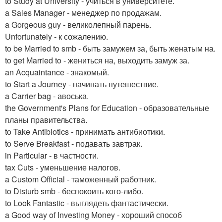
to Study at University - учиться в университете.
a Sales Manager - менеджер по продажам.
a Gorgeous guy - великолепный парень.
Unfortunately - к сожалению.
to be Married to smb - быть замужем за, быть женатым на.
to get Married to - жениться на, выходить замуж за.
an Acquaintance - знакомый.
to Start a Journey - начинать путешествие.
a Carrier bag - авоська.
the Government's Plans for Education - образовательные
планы правительства.
to Take Antibiotics - принимать антибиотики.
to Serve Breakfast - подавать завтрак.
in Particular - в частности.
tax Cuts - уменьшение налогов.
a Custom Official - таможенный работник.
to Disturb smb - беспокоить кого-либо.
to Look Fantastic - выглядеть фантастически.
a Good way of Investing Money - хороший способ