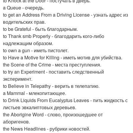
to Knock at the Door - постучать в дверь.
a Queue - очередь.
to get an Address From a Driving License - узнать адрес из
водительских прав.
to be Grateful - быть благодарным.
to Thank smb Properly - благодарить кого-либо
надлежащим образом.
to own a gun - иметь пистолет.
to Have a Motive for Killing - иметь мотив для убийства.
the Scene of the Crime - места преступления.
to try an Experiment - поставить следственный
эксперимент.
to Believe in Telepathy - верить в телепатию.
a Mammal - млекопитающее.
to Drink Liquids From Eucalyptus Leaves - пить жидкость с
листьев эвкалиптовых деревьев.
the Aborigine Word - слово, произошедшее от
аборигенов.
the News Headlines - рубрики новостей.