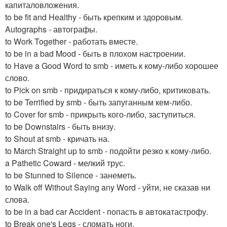
капиталовложения.
to be fit and Healthy - быть крепким и здоровым.
Autographs - автографы.
to Work Together - работать вместе.
to be in a bad Mood - быть в плохом настроении.
to Have a Good Word to smb - иметь к кому-либо хорошее
слово.
to Pick on smb - придираться к кому-либо, критиковать.
to be Terrified by smb - быть запуганным кем-либо.
to Cover for smb - прикрыть кого-либо, заступиться.
to be Downstairs - быть внизу.
to Shout at smb - кричать на.
to March Straight up to smb - подойти резко к кому-либо.
a Pathetic Coward - мелкий трус.
to be Stunned to Silence - занеметь.
to Walk off Without Saying any Word - уйти, не сказав ни
слова.
to be in a bad car Accident - попасть в автокатастрофу.
to Break one's Legs - сломать ноги.