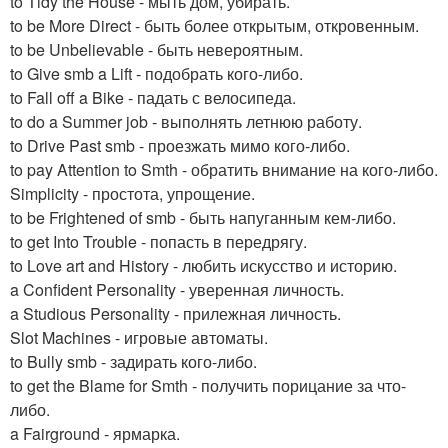
to Tidy the House - мыть дом, убирать.
to be More Direct - быть более открытым, откровенным.
to be Unbelievable - быть невероятным.
to Give smb a Lift - подобрать кого-либо.
to Fall off a Bike - падать с велосипеда.
to do a Summer job - выполнять летнюю работу.
to Drive Past smb - проезжать мимо кого-либо.
to pay Attention to Smth - обратить внимание на кого-либо.
Simplicity - простота, упрощение.
to be Frightened of smb - быть напуганным кем-либо.
to get Into Trouble - попасть в передрягу.
to Love art and History - любить искусство и историю.
a Confident Personality - уверенная личность.
a Studious Personality - прилежная личность.
Slot Machines - игровые автоматы.
to Bully smb - задирать кого-либо.
to get the Blame for Smth - получить порицание за что-
либо.
a Fairground - ярмарка.