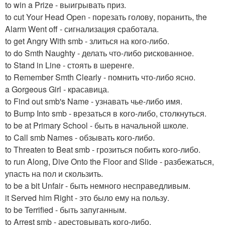
to win a Prize - выигрывать приз.
to cut Your Head Open - порезать голову, поранить, the
Alarm Went off - сигнализация сработала.
to get Angry With smb - злиться на кого-либо.
to do Smth Naughty - делать что-либо рискованное.
to Stand in Line - стоять в шеренге.
to Remember Smth Clearly - помнить что-либо ясно.
a Gorgeous Girl - красавица.
to Find out smb's Name - узнавать чье-либо имя.
to Bump Into smb - врезаться в кого-либо, столкнуться.
to be at Primary School - быть в начальной школе.
to Call smb Names - обзывать кого-либо.
to Threaten to Beat smb - грозиться побить кого-либо.
to run Along, Dive Onto the Floor and Slide - разбежаться,
упасть на пол и скользить.
to be a bit Unfair - быть немного несправедливым.
it Served him Right - это было ему на пользу.
to be Terrified - быть запуганным.
to Arrest smb - арестовывать кого-либо.