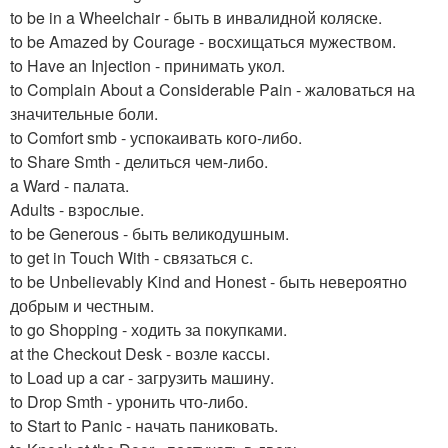
to be in a Wheelchair - быть в инвалидной коляске.
to be Amazed by Courage - восхищаться мужеством.
to Have an Injection - принимать укол.
to Complain About a Considerable Pain - жаловаться на
значительные боли.
to Comfort smb - успокаивать кого-либо.
to Share Smth - делиться чем-либо.
a Ward - палата.
Adults - взрослые.
to be Generous - быть великодушным.
to get in Touch With - связаться с.
to be Unbelievably Kind and Honest - быть невероятно
добрым и честным.
to go Shopping - ходить за покупками.
at the Checkout Desk - возле кассы.
to Load up a car - загрузить машину.
to Drop Smth - уронить что-либо.
to Start to Panic - начать паниковать.