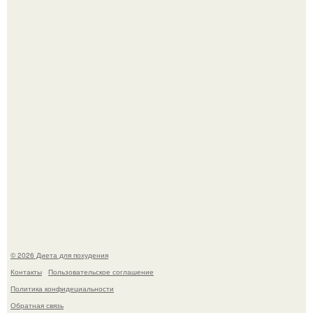
Синдром красной кожи: британец превратил себя в
инвалида из-за бесконтрольного использования мази.
Виктория галустян, бывшая жена юмориста Михаила
галустяна, рассказала о неожиданных последствиях
развода.
© 2026 Диета для похудения
Контакты
Пользовательское соглашение
Политика конфидециальности
Обратная связь