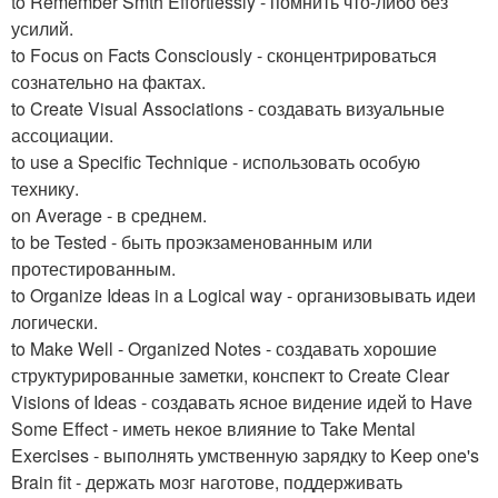
to Remember Smth Effortlessly - помнить что-либо без
усилий.
to Focus on Facts Consciously - сконцентрироваться
сознательно на фактах.
to Create Visual Associations - создавать визуальные
ассоциации.
to use a Specific Technique - использовать особую
технику.
on Average - в среднем.
to be Tested - быть проэкзаменованным или
протестированным.
to Organize Ideas in a Logical way - организовывать идеи
логически.
to Make Well - Organized Notes - создавать хорошие
структурированные заметки, конспект to Create Clear
Visions of Ideas - создавать ясное видение идей to Have
Some Effect - иметь некое влияние to Take Mental
Exercises - выполнять умственную зарядку to Keep one's
Brain fit - держать мозг наготове, поддерживать