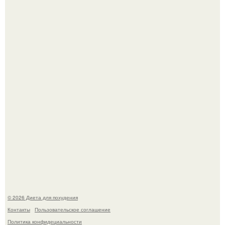
После трёхлетнего отсутствия в своей воркутинской
квартире, мужчина вернулся и обнаружил, что его
жилище стало пристанищем для стаи голубей.
Виктория галустян, бывшая жена юмориста Михаила
галустяна, рассказала о неожиданных последствиях
развода.
© 2026 Диета для похудения
Контакты
Пользовательское соглашение
Политика конфидециальности