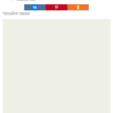
Читайте также
Лунные советы для женщин.
Метабуст нужен не "Идеальным", а живым людям.