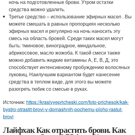
ночь на подготовленные брови. Утром остатки
средства можно удалить.
Третье средство – использование эфирных масел . Вы
можете смешать в равных пропорциях несколько
эфирных масел и регулярно на ночь наносить эту
смесь на область бровей. Среди таких масел могут
быть: тминовое, виноградное, миндальное,
абрикосовое, масло жожоба. К такой смеси также
можно добавить жидкие витамины А, Е, В, Д, это
способствует интенсивному пробуждению волосяных
луковиц. Наилучшим вариантом будет нанесение
средства в теплом виде, для этого вы можете
разогреть тюбик со смесью в руках.
Источник:
https://krasivyepricheski.com/foto-prichesok/kak-
bystro-otrastit-brovi-v-domashnih-pochemu-ploho-rastut-
brovi
Лайфхак Как отрастить брови. Как