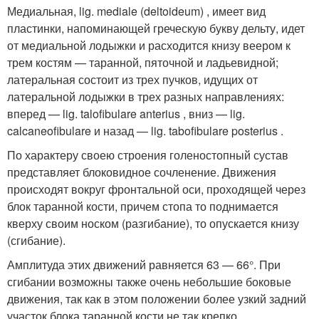
Медиальная, lig. mediale (deltoideum) , имеет вид
пластинки, напоминающей греческую букву дельту, идет
от медиальной лодыжки и расходится книзу веером к
трем костям — таранной, пяточной и ладьевидной;
латеральная состоит из трех пучков, идущих от
латеральной лодыжки в трех разных направлениях:
вперед — lig. talofibulare anterius , вниз — lig.
calcaneofibulare и назад — lig. tabofibulare posterius .
По характеру своею строения голеностопный сустав
представляет блоковидное сочленение. Движения
происходят вокруг фронтальной оси, проходящей через
блок таранной кости, причем стопа то поднимается
кверху своим носком (разгибание), то опускается книзу
(сгибание).
Амплитуда этих движений равняется 63 — 66°. При
сгибании возможны также очень небольшие боковые
движения, так как в этом положении более узкий задний
участок блока таранной кости не так крепко