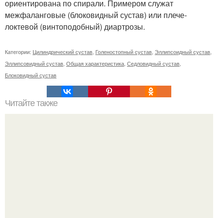
ориентирована по спирали. Примером служат
межфаланговые (блоковидный сустав) или плече-
локтевой (винтоподобный) диартрозы.
Категории:
Цилиндрический сустав
,
Голеностопный сустав
,
Эллипсоидный сустав
,
Эллипсовидный сустав
,
Общая характеристика
,
Седловидный сустав
,
Блоковидный сустав
Читайте также
Касторовое масло для красоты.