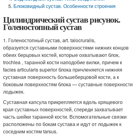
Блоковидный сустав. Особенности строения
Цилиндрический сустав рисунок.
Голеностопный сустав
1. Голеностопный сустав, art. talocruralis,
образуется суставными поверхностями нижних концов
обеих берцовых костей, которые охватывают блок,
trochlea , таранной кости наподобие вилки, причем к
facies articularis superior блока причленяется нижняя
суставная поверхность большеберцовой кости, а к
боковым поверхностям блока — суставные поверхности
лодыжек.
Суставная капсула прикрепляется вдоль хрящевого
края суставных поверхностей, спереди захватывает
часть шейки таранной кости. Вспомогательные связки
расположены по бокам сустава и идут от лодыжек к
соседним костям tarsus.