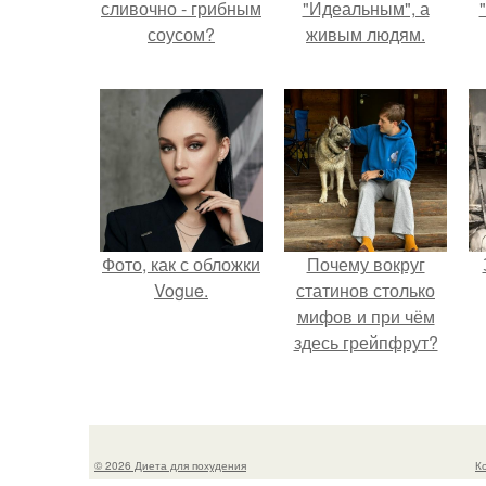
сливочно - грибным
"Идеальным", а
соусом?
живым людям.
Фото, как с обложки
Почему вокруг
Vogue.
статинов столько
мифов и при чём
здесь грейпфрут?
© 2026 Диета для похудения
К