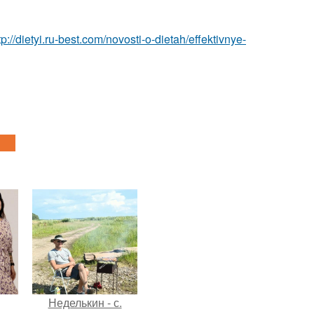
tp://dietyi.ru-best.com/novosti-o-dietah/effektivnye-
Неделькин - с.