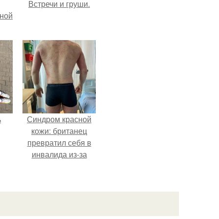
Встречи и груши.
мной
ь
Синдром красной
кожи: британец
превратил себя в
инвалида из-за
бесконтрольного
использования
мази.