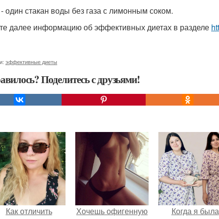
0 - один стакан воды без газа с лимонным соком.
те далее информацию об эффективных диетах в разделе
ht
и:
эффективные диеты
авилось? Поделитесь с друзьями!
Как отличить
Хочешь офигенную
Когда я была