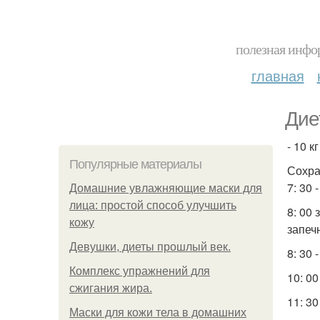
полезная инфор
главная
Дие
- 10 к
Популярные материалы
Сохра
7: 30 
Домашние увлажняющие маски для
лица: простой способ улучшить
8: 00
кожу
запеч
Девушки, диеты прошлый век.
8: 30 
Комплекс упражнений для
10: 00
сжигания жира.
11: 3
Маски для кожи тела в домашних