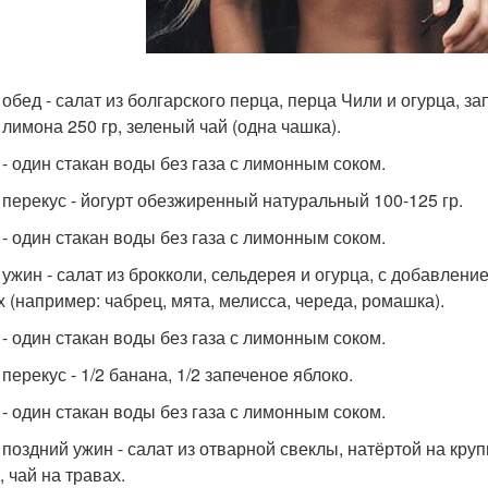
0 обед - салат из болгарского перца, перца Чили и огурца, 
 лимона 250 гр, зеленый чай (одна чашка).
0 - один стакан воды без газа с лимонным соком.
0 перекус - йогурт обезжиренный натуральный 100-125 гр.
0 - один стакан воды без газа с лимонным соком.
 ужин - салат из брокколи, сельдерея и огурца, с добавлени
х (например: чабрец, мята, мелисса, череда, ромашка).
0 - один стакан воды без газа с лимонным соком.
 перекус - 1/2 банана, 1/2 запеченое яблоко.
0 - один стакан воды без газа с лимонным соком.
0 поздний ужин - салат из отварной свеклы, натёртой на кру
, чай на травах.