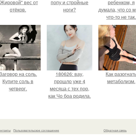
"Жировой" вес от
попу и стройные
ребенком, я
отёков.
ноги?
думала, что со 
что-то не так.
Заговор на соль.
180626: вау,
Как разогнат
Купите соль в
прошло уже 4
метаболизм.
четверг.
месяца с тех пор,
как Чо боа родила.
онтакты
Пользовательское соглашение
Обратная связь