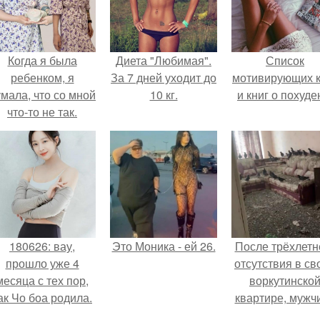
Когда я была
Диета "Любимая".
Список
ребенком, я
За 7 дней уходит до
мотивирующих к
мала, что со мной
10 кг.
и книг о похуде
что-то не так.
180626: вау,
Это Моника - ей 26.
После трёхлетн
прошло уже 4
отсутствия в св
месяца с тех пор,
воркутинско
ак Чо боа родила.
квартире, мужч
вернулся и