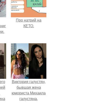
Про натрий на
ниг
КЕТО.
ни.
его
Виктория галустян,
оей
бывшая жена
й
юмориста Михаила
ина
галустяна,
рассказала о