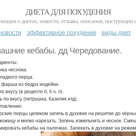
ДИЕТА ДЛЯ ПОХУДЕНИЯ
мация о диетах, новости, отзывы, описания, инструкции 
новости
эффективное похудение
виды диет
ашние кебабы. дд Чередование.
диенты:
ика чеснока.
сладкого перца.
р фарша из бедра индейки.
о вкусу (в рецепте 0, 5 ч. л).
 по вкусу (петрушка, базилик итд).
товление:
рские перцы целиком запечь в духовке на решетке до чёрных
 кожицу и мелко нарезать. Зелень измельчить и чеснок. Сме
ировать кебабы на палочках. Запекать в духовке на режиме