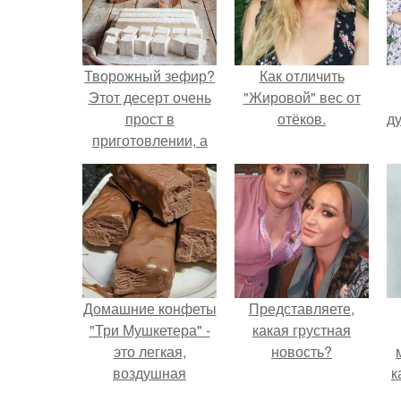
Творожный зефир?
Как отличить
Этот десерт очень
"Жировой" вес от
прост в
отёков.
ду
приготовлении, а
по вкусу он
напоминает самый
настоящий зефир!
Домашние конфеты
Представляете,
"Три Мушкетера" -
какая грустная
это легкая,
новость?
воздушная
к
шоколадная нуга,