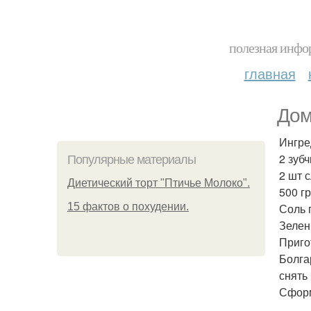
полезная инфор
главная
Дом
Ингре
2 зубч
Популярные материалы
2 шт 
Диетический торт "Птичье Молоко".
500 г
15 фактов о похудении.
Соль п
Зелень
Приго
Болга
снять
Сформ