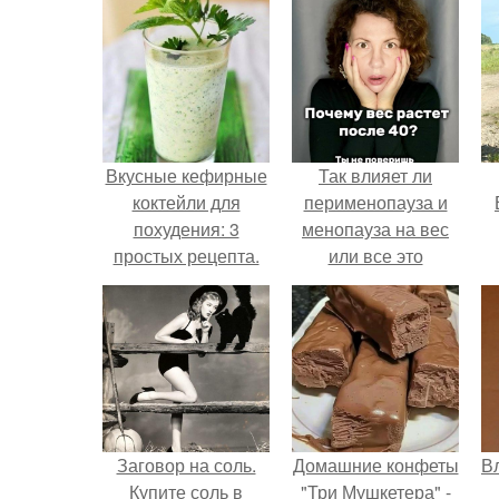
Вкусные кефирные
Так влияет ли
коктейли для
перименопауза и
похудения: 3
менопауза на вес
простых рецепта.
или все это
ерунда?
Заговор на соль.
Домашние конфеты
В
Купите соль в
"Три Мушкетера" -