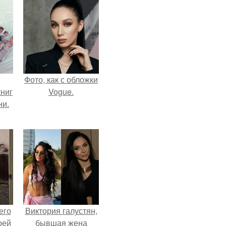
Фото, как с обложки
ниг
Vogue.
ни.
его
Виктория галустян,
оей
бывшая жена