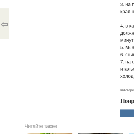
3. на
края 
⇦
4. в 
должн
минут
5. вы
6. сн
7. на
италь
холод
Категори
Понр
Читайте также