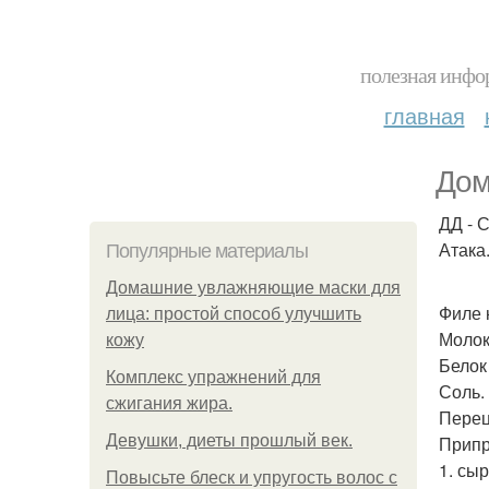
полезная инфор
главная
Дом
ДД - С
Атака
Популярные материалы
Домашние увлажняющие маски для
Филе к
лица: простой способ улучшить
Молоко
кожу
Белок
Комплекс упражнений для
Соль.
сжигания жира.
Перец
Девушки, диеты прошлый век.
Припр
1. сы
Повысьте блеск и упругость волос с