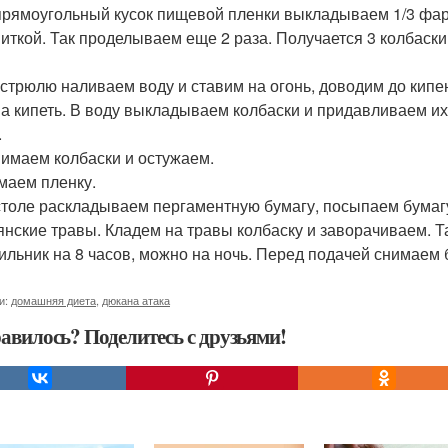
 прямоугольный кусок пищевой пленки выкладываем 1/3 фа
ниткой. Так проделываем еще 2 раза. Получается 3 колбаски
кастрюлю наливаем воду и ставим на огонь, доводим до кип
а кипеть. В воду выкладываем колбаски и придавливаем их
.
нимаем колбаски и остужаем.
имаем пленку.
 столе раскладываем пергаментную бумагу, посыпаем бумаг
янские травы. Кладем на травы колбаску и заворачиваем. Т
ильник на 8 часов, можно на ночь. Перед подачей снимаем 
и:
домашняя диета
,
дюкана атака
авилось? Поделитесь с друзьями!