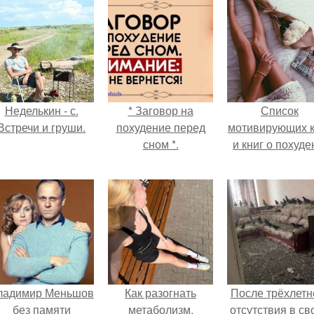
Неделькин - с.
* Заговор на
Список
Встречи и груши.
похудение перед
мотивирующих к
сном *.
и книг о похуде
ладимир Меньшов
Как разогнать
После трёхлетн
без памяти
метаболизм.
отсутствия в св