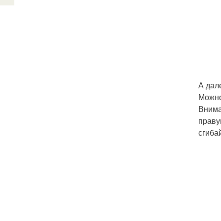
А дал
Можно,
Внима
праву
сгиба