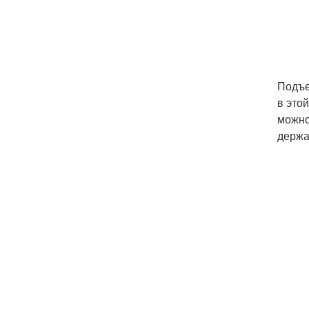
Подъе
в этой
можно
держат