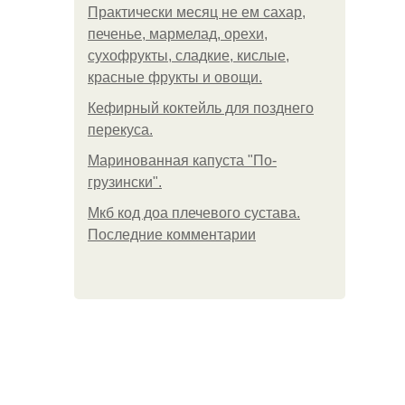
Практически месяц не ем сахар,
печенье, мармелад, орехи,
сухофрукты, сладкие, кислые,
красные фрукты и овощи.
Кефирный коктейль для позднего
перекуса.
Маринованная капуста "По-
грузински".
Мкб код доа плечевого сустава.
Последние комментарии