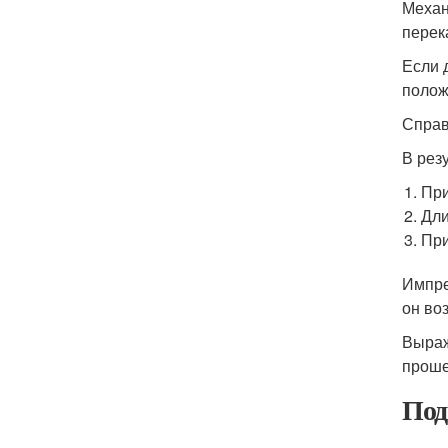
Механ
перек
Если 
полож
Справ
В рез
При
Дли
При
Импре
он во
Выраж
проше
Под