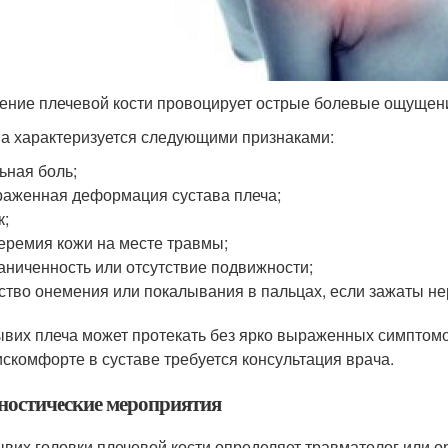
ние плечевой кости провоцирует острые болевые ощущен
а характеризуется следующими признаками:
ьная боль;
аженная деформация сустава плеча;
к;
еремия кожи на месте травмы;
аниченность или отсутствие подвижности;
ство онемения или покалывания в пальцах, если зажаты не
вих плеча может протекать без ярко выраженных симптомо
искомфорте в суставе требуется консультация врача.
ностические мероприятия
вих головки плечевой кости определяет травматолог или о