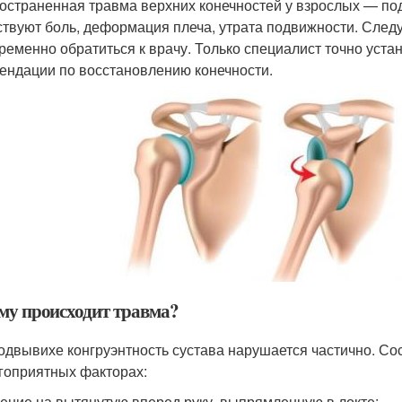
остраненная травма верхних конечностей у взрослых — по
ствуют боль, деформация плеча, утрата подвижности. След
ременно обратиться к врачу. Только специалист точно устан
ендации по восстановлению конечности.
му происходит травма?
одвывихе конгруэнтность сустава нарушается частично. Со
гоприятных факторах:
ение на вытянутую вперед руку, выпрямленную в локте;