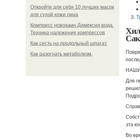
Откройте для себя 10 лучших масок
для сухой кожи лица
Т
Компресс новокаин Димексид вода.
Хил
Техника наложения компрессов
Сак
Как сесть на продольный шпагат.
Повре
Как разогнать метаболизм.
после
НАШИ
Для л
решил
Подро
Справ
Собст
эта к
Во вр