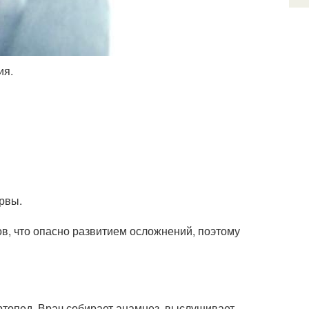
ия.
рвы.
в, что опасно развитием осложнений, поэтому
ртопед. Врач собирает анамнез, выслушивает