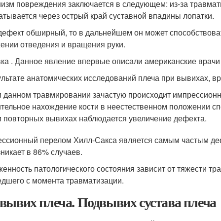
изм повреждения заключается в следующем: из-за травмати
атывается через острый край суставной впадины лопатки.
дефект обширный, то в дальнейшем он может способствова
ении отведения и вращения руки.
ка . Данное явление впервые описали американские врачи Х
ультате анатомических исследований плеча при вывихах, в
 данном травмировании зачастую происходит импрессионн
тельное нахождение кости в неестественном положении сп
 повторных вывихах наблюдается увеличение дефекта.
ссионный перелом Хилл-Сакса является самым частым деф
зникает в 86% случаев.
енность патологического состояния зависит от тяжести тра
дшего с момента травматизации.
вывих плеча. Подвывих сустава плеча