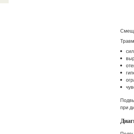
Смеще
Травм
сил
выр
оте
гип
огр
чув
Подвы
при д
Диаг
Подвы