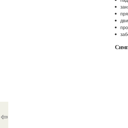
зан
пря
дви
про
заб
Симп
⇦