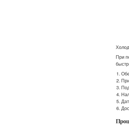
Холод
При п
быстр
Обе
При
Под
Нал
Дат
Дос
Проц