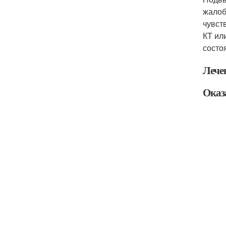
жалоб
чувст
КТ ил
состо
Лече
Оказ