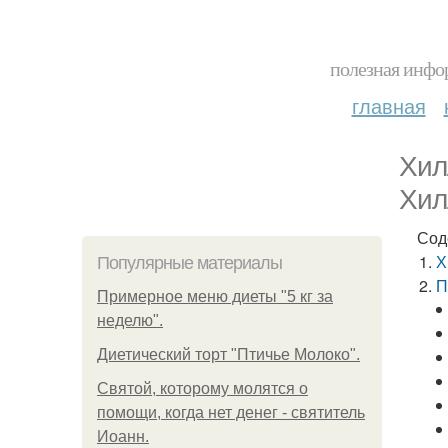
полезная инфор
главная
Хил
Хил
Сод
Х
Популярные материалы
П
Примерное меню диеты "5 кг за
неделю".
Диетический торт "Птичье Молоко".
Святой, которому молятся о
помощи, когда нет денег - святитель
Иоанн.