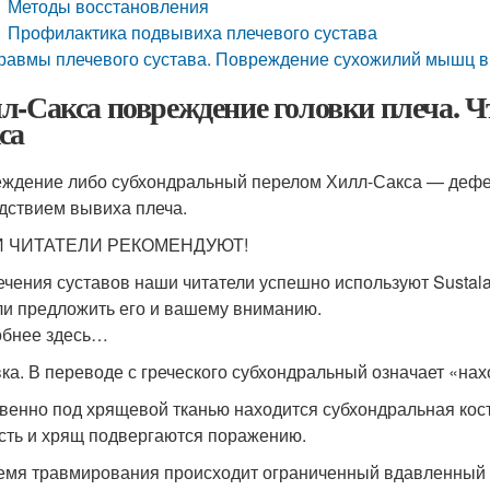
Методы восстановления
Профилактика подвывиха плечевого сустава
равмы плечевого сустава. Повреждение сухожилий мышц 
л-Сакса повреждение головки плеча. Ч
са
ждение либо субхондральный перелом Хилл-Сакса — дефек
дствием вывиха плеча.
 ЧИТАТЕЛИ РЕКОМЕНДУЮТ!
ечения суставов наши читатели успешно используют Sustalai
и предложить его и вашему вниманию.
бнее здесь…
ка. В переводе с греческого субхондральный означает «на
венно под хрящевой тканью находится субхондральная кост
ость и хрящ подвергаются поражению.
емя травмирования происходит ограниченный вдавленный (