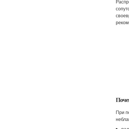
Распр
сопут
своев
реком
Поче
При п
небла
пад