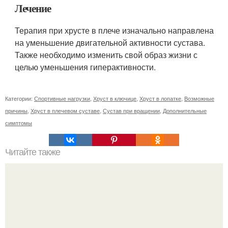
Лечение
Терапия при хрусте в плече изначально направлена
на уменьшение двигательной активности сустава.
Также необходимо изменить свой образ жизни с
целью уменьшения гиперактивности.
Категории:
Спортивные нагрузки
,
Хруст в ключице
,
Хруст в лопатке
,
Возможные
причины
,
Хруст в плечевом суставе
,
Сустав при вращении
,
Дополнительные
симптомы
Читайте также