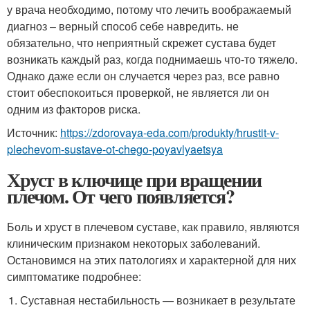
у врача необходимо, потому что лечить воображаемый
диагноз – верный способ себе навредить. не
обязательно, что неприятный скрежет сустава будет
возникать каждый раз, когда поднимаешь что-то тяжело.
Однако даже если он случается через раз, все равно
стоит обеспокоиться проверкой, не является ли он
одним из факторов риска.
Источник:
https://zdorovaya-eda.com/produkty/hrustit-v-
plechevom-sustave-ot-chego-poyavlyaetsya
Хруст в ключице при вращении
плечом. От чего появляется?
Боль и хруст в плечевом суставе, как правило, являются
клиническим признаком некоторых заболеваний.
Остановимся на этих патологиях и характерной для них
симптоматике подробнее:
Суставная нестабильность — возникает в результате