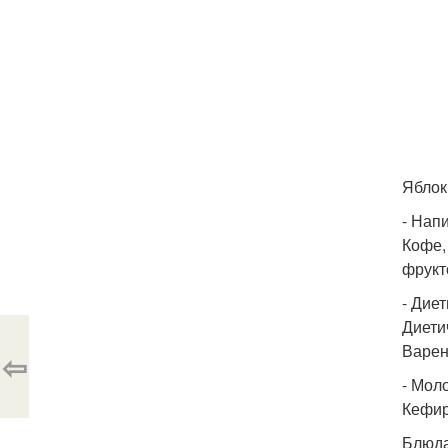
Яблок
- Напи
Кофе,
фрукт
- Дие
Диети
Варен
⇦
- Мол
Кефир
Блюда