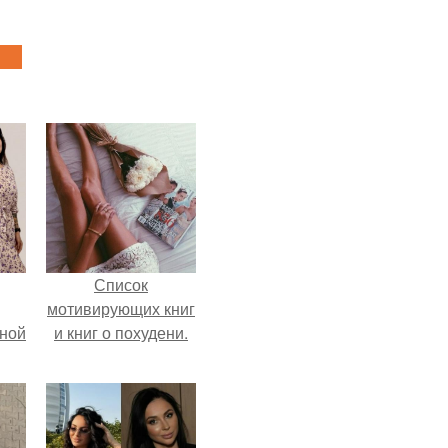
Список
мотивирующих книг
мной
и книг о похудени.