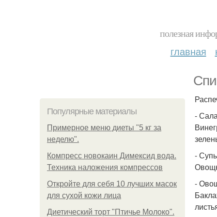
полезная инфор
главная
Спи
Распе
Популярные материалы
- Сал
Винег
Примерное меню диеты "5 кг за
зелень
неделю".
- Суп
Компресс новокаин Димексид вода.
Овощн
Техника наложения компрессов
- Ово
Откройте для себя 10 лучших масок
Бакла
для сухой кожи лица
листь
Диетический торт "Птичье Молоко".