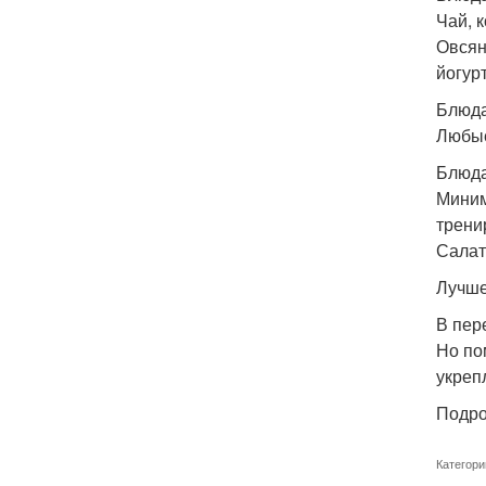
Чай, 
Овсян
йогур
Блюда
Любые
Блюд
Миним
трени
Салат
Лучше
В пер
Но по
укреп
Подро
Категори