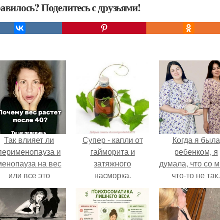
авилось? Поделитесь с друзьями!
Так влияет ли
Супер - капли от
Когда я была
перименопауза и
гайморита и
ребенком, я
менопауза на вес
затяжного
думала, что со 
или все это
насморка.
что-то не так.
ерунда?