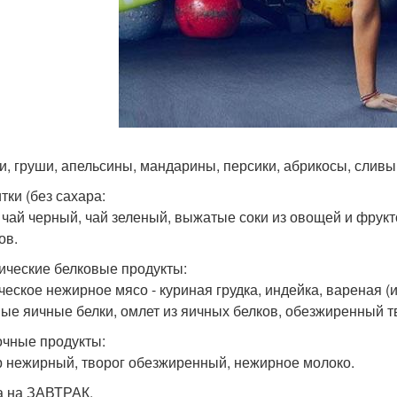
и, груши, апельсины, мандарины, персики, абрикосы, сливы
тки (без сахара:
 чай черный, чай зеленый, выжатые соки из овощей и фрукто
ов.
тические белковые продукты:
ческое нежирное мясо - куриная грудка, индейка, вареная (
ые яичные белки, омлет из яичных белков, обезжиренный т
очные продукты:
 нежирный, творог обезжиренный, нежирное молоко.
 на ЗАВТРАК.