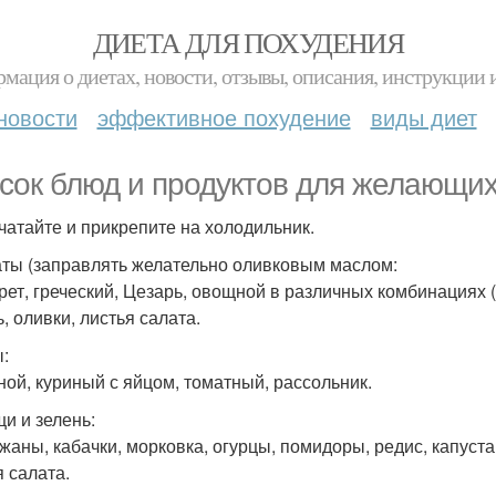
ДИЕТА ДЛЯ ПОХУДЕНИЯ
мация о диетах, новости, отзывы, описания, инструкции 
новости
эффективное похудение
виды диет
сок блюд и продуктов для желающих
чатайте и прикрепите на холодильник.
аты (заправлять желательно оливковым маслом:
рет, греческий, Цезарь, овощной в различных комбинациях (
, оливки, листья салата.
ы:
ой, куриный с яйцом, томатный, рассольник.
щи и зелень:
жаны, кабачки, морковка, огурцы, помидоры, редис, капуста, 
я салата.