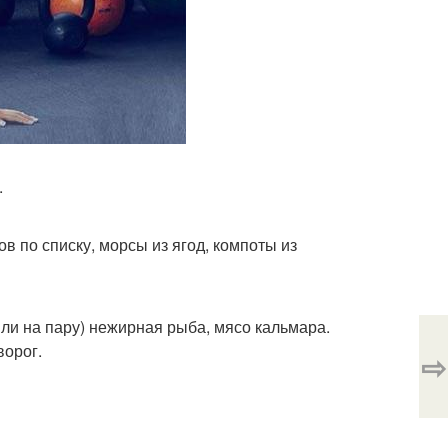
.
в по списку, морсы из ягод, компоты из
или на пару) нежирная рыба, мясо кальмара.
ворог.
⇨