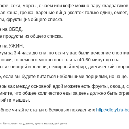
кофе, соки, морсы, с чаем или кофе можно пару квадратиков
ая каша, гречка, вареные яйца (желток только один), омлет
ты, фрукты (из общего списка.
 на ОБЕД.
 продукты из общего списка.
а на УЖИН.
ум за 3-4 часа до сна, но если у вас были вечерние спорт
ровки, то немного можно поесть и за 40-60 минут до сна.
ы из овощей и зелени, нежирный кефир, диетический творог
, если вы будете питаться небольшими порциями, но чаще.
ерывах между основной едой можете есть фрукты, овощи, са
мните, что общее количество еды за день должно быть огра
ляйте мышцы.
бнее читайте статьи о белковых похудениях
http://dietyi.ru
и:
белковое похудение
,
диета на каждый день