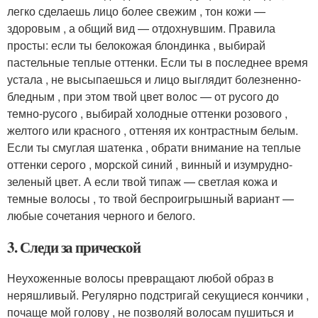
легко сделаешь лицо более свежим , тон кожи —
здоровым , а общий вид — отдохнувшим. Правила
просты: если ты белокожая блондинка , выбирай
пастельные теплые оттенки. Если ты в последнее время
устала , не высыпаешься и лицо выглядит болезненно-
бледным , при этом твой цвет волос — от русого до
темно-русого , выбирай холодные оттенки розового ,
желтого или красного , оттеняя их контрастным белым.
Если ты смуглая шатенка , обрати внимание на теплые
оттенки серого , морской синий , винный и изумрудно-
зеленый цвет. А если твой типаж — светлая кожа и
темные волосы , то твой беспроигрышный вариант —
любые сочетания черного и белого.
3. Следи за прической
Неухоженные волосы превращают любой образ в
неряшливый. Регулярно подстригай секущиеся кончики ,
почаще мой голову , не позволяй волосам пушиться и