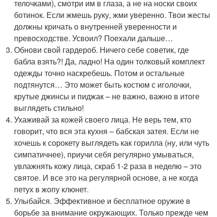
телочками), смотри им в глаза, а не на носки своих
ботинок. Если жмешь руку, жми уверенно. Твои жесты
должны кричать о внутренней уверенности и
превосходстве. Усвоил? Поехали дальше…
Обнови свой гардероб. Ничего себе советик, где
бабла взять?! Да, ладно! На один толковый комплект
одежды точно наскребешь. Потом и остальные
подтянутся… Это может быть костюм с иголочки,
крутые джинсы и пиджак – не важно, важно в итоге
выглядеть стильно!
Ухаживай за кожей своего лица. Не верь тем, кто
говорит, что вся эта кухня – бабская затея. Если не
хочешь к сорокету выглядеть как горилла (ну, или чуть
симпатичнее), приучи себя регулярно умываться,
увлажнять кожу лица, скраб 1-2 раза в неделю – это
святое. И все это на регулярной основе, а не когда
петух в жопу клюнет.
Улыбайся. Эффективное и бесплатное оружие в
борьбе за внимание окружающих. Только прежде чем