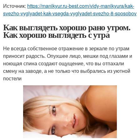
Источник:
https://manikyur.ru-best.com/vidy-manikyura/kak-
svezho-vyglyadet-kak-vsegda-vyglyadet-svezho-8-sposobov
Как выглядеть хорошо рано утром.
Как хорошо выглядеть с утра
Не всегда собственное отражение в зеркале по утрам
приносит радость. Опухшее лицо, мешки под глазами и
ноющая спина создают ощущение, что вы отпахали
смену на заводе, а не только что выбрались из уютной
постели