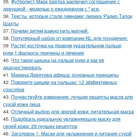
35.
Футболист Марк бартра заключил соглашение с
девушкой - моделью о ежедневном с * ксе.
36.
Тексты, которые стали гимнами: лирика 'Радио Тапок
Шахты
37.
Почему детям важно пить магний.
38.
Популярный набор от компании NL для похудения:
39.
Растет косточка на правом указательном пальце
руки,1 фаланга: причины и лечение
40.
Что такое шишка на пальце руки и как ее
диагностировать
41.
Марина Девятова афиша: основные принципы
42.
Покорите шишки на пальцах: 12 эффективных
способов
43.
Почувствуйте изменения: лучшие рецепты масок для
сухой кожи лица
44.
Отличный выбор для зрелой кожи: питательная маска
45.
Подобрать идеальную увлажняющую маску для
своей кожи: 29 лучших рецептов
46.
Заголовок 1: Маски для увлажнения и питания сухой