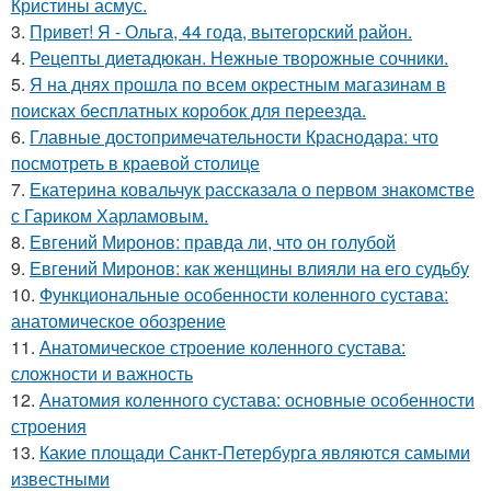
Кристины асмус.
3.
Привет! Я - Ольга, 44 года, вытегорский район.
4.
Рецепты диетадюкан. Нежные творожные сочники.
5.
Я на днях прошла по всем окрестным магазинам в
поисках бесплатных коробок для переезда.
6.
Главные достопримечательности Краснодара: что
посмотреть в краевой столице
7.
Екатерина ковальчук рассказала о первом знакомстве
с Гариком Харламовым.
8.
Евгений Миронов: правда ли, что он голубой
9.
Евгений Миронов: как женщины влияли на его судьбу
10.
Функциональные особенности коленного сустава:
анатомическое обозрение
11.
Анатомическое строение коленного сустава:
сложности и важность
12.
Анатомия коленного сустава: основные особенности
строения
13.
Какие площади Санкт-Петербурга являются самыми
известными