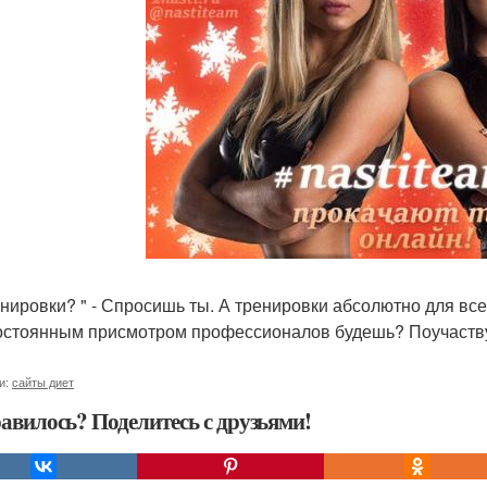
енировки? " - Спросишь ты. А тренировки абсолютно для все
остоянным присмотром профессионалов будешь? Поучаству
и:
сайты диет
авилось? Поделитесь с друзьями!