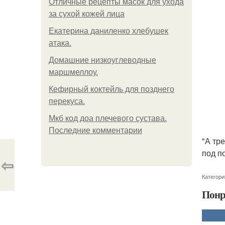
Отличные рецепты масок для ухода
за сухой кожей лица
Екатерина даниленко хлебушек
атака.
Домашние низкоуглеводные
маршмеллоу.
Кефирный коктейль для позднего
перекуса.
Мкб код доа плечевого сустава.
Последние комментарии
"А тр
под п
⇦
Категори
Понр