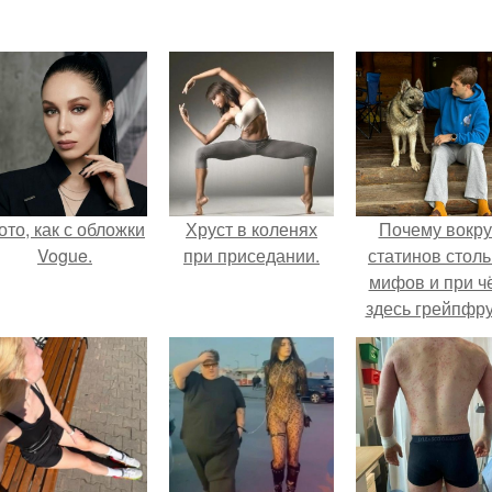
ото, как с обложки
Хруст в коленях
Почему вокру
Vogue.
при приседании.
статинов столь
мифов и при ч
здесь грейпфр