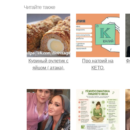
Читайте также
Куриный рулетик с
Про натрий на
Ф
яйцом ( атака).
КЕТО.