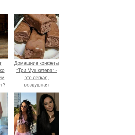
г
Домашние конфеты
ко
"Три Мушкетера" -
ём
это легкая,
ут?
воздушная
шоколадная нуга,
покрытая
молочным
шоколадом.