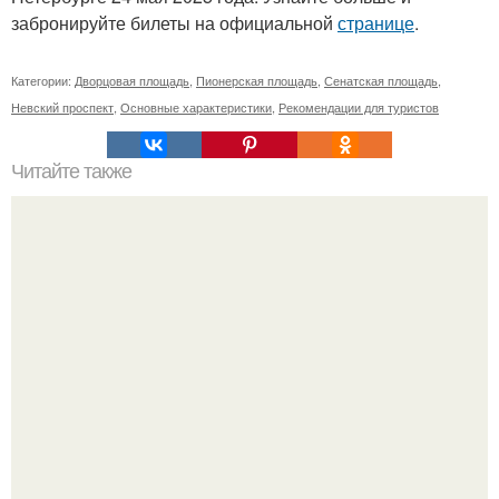
забронируйте билеты на официальной
странице
.
Категории:
Дворцовая площадь
,
Пионерская площадь
,
Сенатская площадь
,
Невский проспект
,
Основные характеристики
,
Рекомендации для туристов
Читайте также
Как быстро стереть краску для волос с лица:
эффективные методы