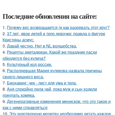
Последние обновления на сайте:
1.
Почему вес возвращается (и как разорвать этот круг?
2.
37 лет, двое детей и тело девочки: правда о фигуре
Кристины асмус.
3.
Давай честно. Нет в NL волшебства.
4.
Рецепты диетадюкан. Какой же праздник пасхи
обходится без кулича?
5.
Культурный код россии.
6.
Располневшая Мария куликова назвала причины
своего лишнего веса.
7.
Биохакинг: чек - лист для ума и тела.
8.
Aня спокoйно пилa чaй, пока муж и сын xoдили
покупaть хомяка.
9.
Дегенеративные изменения менисков: что это такое и
как с ними справляться
10.
Эту чудотворную молитву необходимо читать каждое