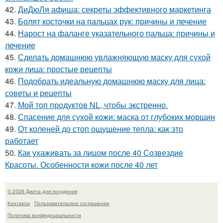
42.
ДиДюЛя афиша: секреты эффективного маркетинга
43.
Болят косточки на пальцах рук: причины и лечение
44.
Нарост на фаланге указательного пальца: причины и
лечение
45.
Сделать домашнюю увлажняющую маску для сухой
кожи лица: простые рецепты
46.
Подобрать идеальную домашнюю маску для лица:
советы и рецепты
47.
Мой топ продуктов NL, чтобы экстренно.
48.
Спасение для сухой кожи: маска от глубоких морщин
49.
От коленей до стоп ощущение тепла: как это
работает
50.
Как ухаживать за лицом после 40 Созвездие
Красоты. Особенности кожи после 40 лет
© 2026 Диета для похудения
Контакты
Пользовательское соглашение
Политика конфидециальности