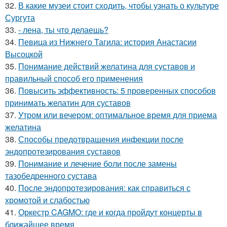
32.
В какие музеи стоит сходить, чтобы узнать о культуре
Сургута
33.
- лена, ты что делаешь?
34.
Певица из Нижнего Тагила: история Анастасии
Высоцкой
35.
Понимание действий желатина для суставов и
правильный способ его применения
36.
Повысить эффективность: 5 проверенных способов
принимать желатин для суставов
37.
Утром или вечером: оптимальное время для приема
желатина
38.
Способы предотвращения инфекции после
эндопротезирования суставов
39.
Понимание и лечение боли после замены
тазобедренного сустава
40.
После эндопротезирования: как справиться с
хромотой и слабостью
41.
Оркестр CAGMO: где и когда пройдут концерты в
ближайшее время