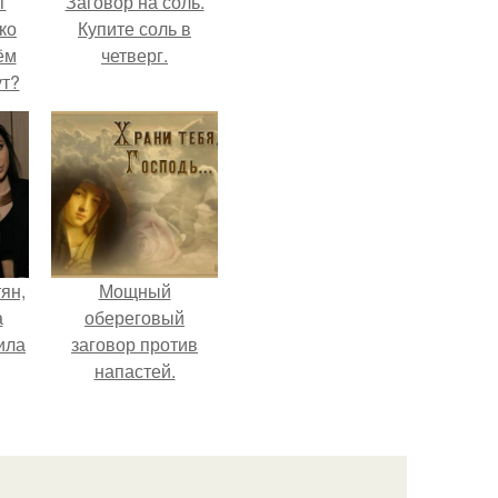
г
Заговор на соль.
ко
Купите соль в
ём
четверг.
ут?
ян,
Мощный
а
обереговый
ила
заговор против
напастей.
х
х