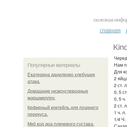
полезная инфор
главная
Kin
Черед
Нам п
Популярные материалы
Для к
Екатерина даниленко хлебушек
2 яйца
атака.
2 ст. 
Домашние низкоуглеводные
0, 5 с
маршмеллоу.
0, 5 ч
2 ст. 
Кефирный коктейль для позднего
1 ч. л.
перекуса.
1/4 Ч.
Мкб код доа плечевого сустава.
Сахар