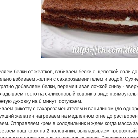
деляем белки от желтков, взбиваем белки с щепоткой соли до
дельно взбиваем желтки с сахарозаменителем и водой. Сух
куратно добавляем белки, перемешивая ложкой снизу - вверх
кладываем тесто на силиконовый коврик в виде прямоуголь
ретую духовку на 6 минут, остужаем.
биваем рикотту с сахарозаменителем и ванилином (до одно
бухший желатин нагреваем на медленном огне до растворен
аем. Отправляем крем в холодильник и ждем когда масса заг
зрезаем наш корж на 2 половинки, выкладываем творожный 
правляем в холодильник на несколько часов. Разрезаем то