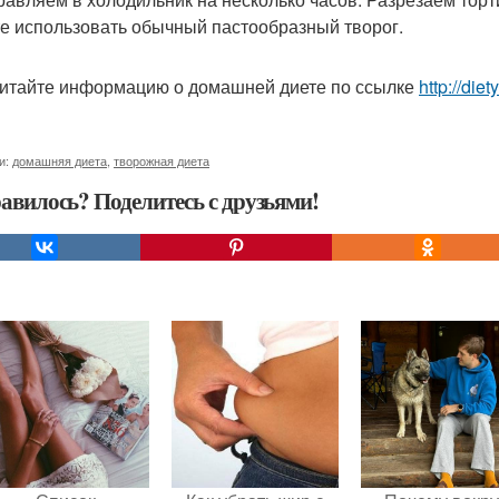
е использовать обычный пастообразный творог.
итайте информацию о домашней диете по ссылке
http://die
и:
домашняя диета
,
творожная диета
авилось? Поделитесь с друзьями!