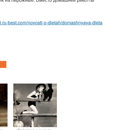
tyi.ru-best.com/novosti-o-dietah/domashnyaya-dieta