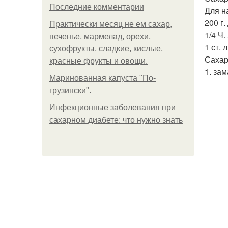
Последние комментарии
Для н
200 г
Практически месяц не ем сахар,
1/4 Ч.
печенье, мармелад, орехи,
1 ст. 
сухофрукты, сладкие, кислые,
Сахар
красные фрукты и овощи.
1. за
Маринованная капуста "По-
грузински".
Инфекционные заболевания при
сахарном диабете: что нужно знать