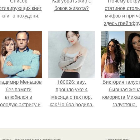
Список
Как убрать жир с
Почему вокру
отивирующих книг
боков живота?
статинов столь
 книг о похудени.
мифов и при ч
здесь грейпфр
ладимир Меньшов
180626: вау,
Виктория галуст
без памяти
прошло уже 4
бывшая жен
влюбился в
месяца с тех пор,
юмориста Миха
олодую актрису и
как Чо боа родила.
галустяна,
аже решил уйти от
рассказала о
алентовой ради
неожиданны
неё.
последствия
развода.
онтакты
Пользовательское соглашение
Обратная связь