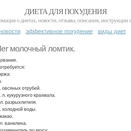
ДИЕТА ДЛЯ ПОХУДЕНИЯ
мация о диетах, новости, отзывы, описания, инструкции 
новости
эффективное похудение
виды диет
der молочный ломтик.
ование.
отребуется:
оржа:
.
л. овсяных отрубей.
т. л. кукурузного крахмала.
. л. разрыхлителя.
л. холодной воды.
 какао.
 л. ванилина.
озаменитель по вкусу.