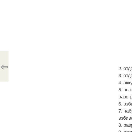
⇦
2. от
3. от
4. ак
5. вы
разог
6. вз
7. на
взбив
8. ра
9. от