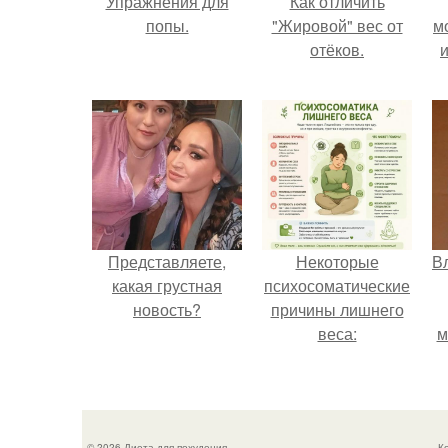
Упражнения для
Как отличить
попы.
"Жировой" вес от
м
отёков.
и
Представляете,
Некоторые
В
какая грустная
психосоматические
новость?
причины лишнего
веса:
м
д
© 2026 Диета для похудения
К