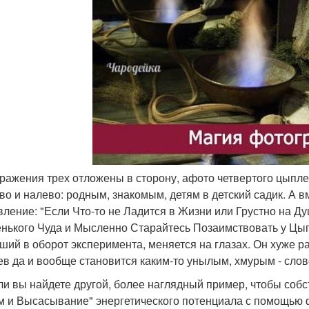
бражения трех отложены в сторону, афото четвертого цыпле
во и налево: родным, знакомым, детям в детский садик. А в
вление: "Если Что-то не Ладится в Жизни или Грустно на 
нького Чуда и Мысленно Старайтесь Позаимствовать у Цып
ший в оборот эксперимента, меняется на глазах. Он хуже ра
ев да и вообще становится каким-то унылым, хмурым - слов
ли вы найдете другой, более наглядный пример, чтобы собс
м и Высасывание" энергетического потенциала с помощью ф