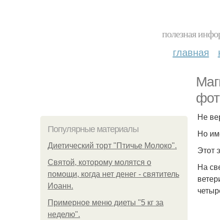
полезная инфор
главная
Маг
фот
Не ве
Популярные материалы
Но им
Диетический торт "Птичье Молоко".
Этот 
Святой, которому молятся о
На св
помощи, когда нет денег - святитель
ветер
Иоанн.
четыр
Примерное меню диеты "5 кг за
неделю".