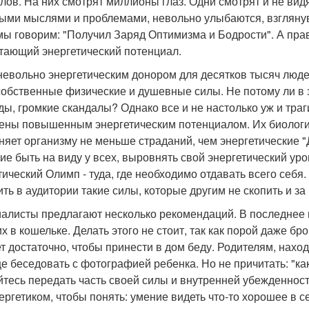
лов. На них смотрят миллионы глаз. Одни смотрят и не вид
ыми мыслями и проблемами, невольно улыбаются, взглянув
мы говорим: "Получил Заряд Оптимизма и Бодрости". А пра
тающий энергетический потенциал.
невольно энергетическим донором для десятков тысяч люде
собственные физические и душевные силы. Не потому ли в 
ды, громкие скандалы? Однако все и не настолько уж и тра
ены повышенным энергетическим потенциалом. Их биологиче
няет организму не меньше страданий, чем энергетические "
ие быть на виду у всех, выровнять свой энергетический уро
тический Олимп - туда, где необходимо отдавать всего себя
ть в аудитории такие силы, которые другим не скопить и за 
алисты предлагают несколько рекомендаций. В последнее 
их в кошельке. Делать этого не стоит, так как порой даже 
т достаточно, чтобы принести в дом беду. Родителям, нахо
е беседовать с фотографией ребенка. Но не причитать: "как
йтесь передать часть своей силы и внутренней убежденности
ергетиком, чтобы понять: умение видеть что-то хорошее в 