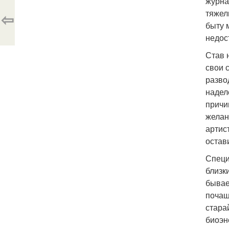
журна
тяжел
⇦
быту 
недос
Став 
свои 
разво
надел
причи
желан
артис
остави
Специ
близк
бывае
почащ
стара
биоэн