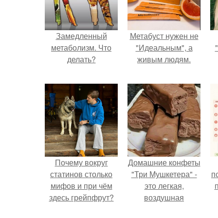
Замедленный
Метабуст нужен не
метаболизм. Что
"Идеальным", а
делать?
живым людям.
Почему вокруг
Домашние конфеты
статинов столько
"Три Мушкетера" -
п
мифов и при чём
это легкая,
здесь грейпфрут?
воздушная
шоколадная нуга,