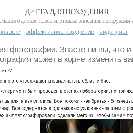
ДИЕТА ДЛЯ ПОХУДЕНИЯ
мация о диетах, новости, отзывы, описания, инструкции 
новости
эффективное похудение
виды диет
ия фотографии. Знаете ли вы, что и
ография может в корне изменить в
рите?
енно это утверждают специалисты в области био.
эксперимент был проведен в стенах лаборатории, но при же
ет цыплята вылупились. Все похожи - как братья - близнецы
инар. Все содержатся в одинаковых условиях - за этим стро
ех цыплят сграфировали, сделали меточки, чтобы самим пот