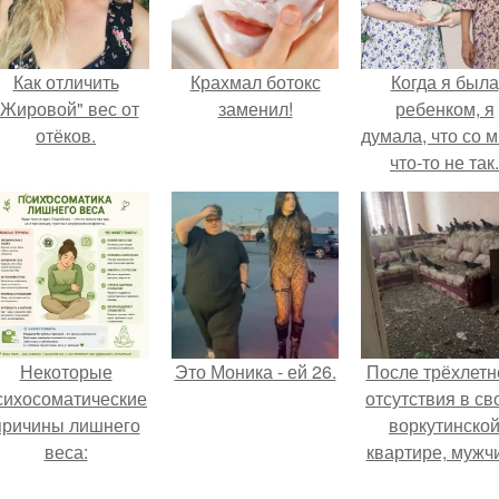
Как отличить
Крахмал ботокс
Когда я была
"Жировой" вес от
заменил!
ребенком, я
отёков.
думала, что со 
что-то не так.
Некоторые
Это Моника - ей 26.
После трёхлетн
сихосоматические
отсутствия в св
причины лишнего
воркутинско
веса:
квартире, мужч
вернулся и