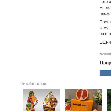
- это
много
плохо
Поста
кому-
на ст
Ещё ч
Категори
Понр
Читайте также