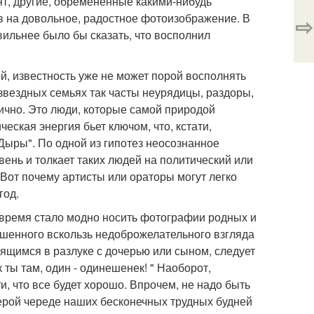
ят, другие, обремененные какими-нибудь
 на довольное, радостное фотоизображение. В
⇨
вильнее было бы сказать, что восполнил
й, известность уже не может порой восполнять
звездных семьях так часты неурядицы, раздоры,
гично. Это люди, которые самой природой
ская энергия бьет ключом, что, кстати,
Дыры". По одной из гипотез неосознанное
вень и толкает таких людей на политический или
. Вот почему артисты или ораторы могут легко
год.
время стало модно носить фотографии родных и
брошенного вскользь недоброжелательного взгляда
дящимся в разлуке с дочерью или сыном, следует
 ты там, один - одинешенек! " Наоборот,
, что все будет хорошо. Впрочем, не надо быть
серой череде наших бесконечных трудных будней