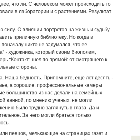
нее, что ли. С человеком может происходить то
ровали в лаборатории и с растениями. Результат
 силу. О влиянии портретов на жизнь и судьбу
тавить приличную библиотеку. Но когда в
поначалу никто не задумался, что ее
" - художника, который своим биополем,
ерь "Контакт" шел по прямой: от смотрящего к
ельные стороны.
 Наша бедность. Припомните, еще лет десять -
емье, а хорошие, профессиональные камеры
ые большинство из нас делали на семейных
ной ванной, по мнению ученых, не могли
жению было трудно заглянуть в глаза. Да и
тельное. За него могли браться только
ось.
или певцов, мелькающие на страницах газет и