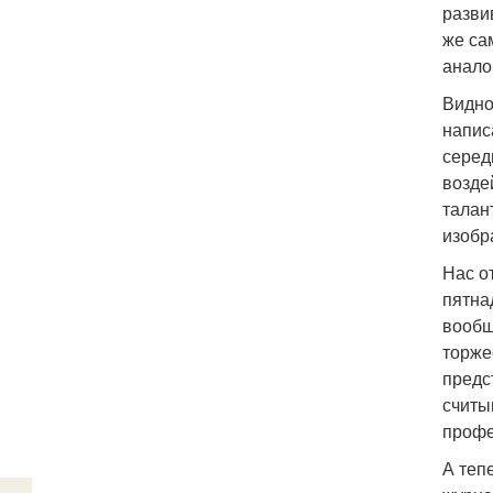
разви
же са
анало
Видно
напис
серед
возде
талан
изобр
Нас о
пятна
вообщ
торже
предс
считы
профе
А теп