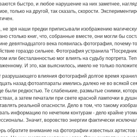
ваются быстро, и любое нарушение на них заметнее, нагляд
мое, только на другой, так сказать, скорости. Эксперименти
гичен.
, не зря наши предки приписывали изображению магическую
ано столько книг, что, собранные вместе, они могли бы сос
ине девятнадцатого века появилась фотография, почему-то 
йствие гораздо сильнее. Фотография устранила "Посредника
том или бесталанностью мог влиять на судьбу портрета. Теп
аженному. И это, как выяснилось, имело не только положит
т разрушающего влияния фотографий долгое время хранила.
дцать назад фотоаппараты имелись далеко не во всякой с
е были редкостью. Те слабенькие, размытые снимки, котор
ствах, а затем печатали при свете красной лампочки в душ
тавлять реальной опасности. Дело в том, что такому изобра
вать информацию по нечетким контурам - дело крайне утоми
ссионалы. Значит, воровство энергии фактически исключал
ерь обратите внимание на фотографии известных артистов 