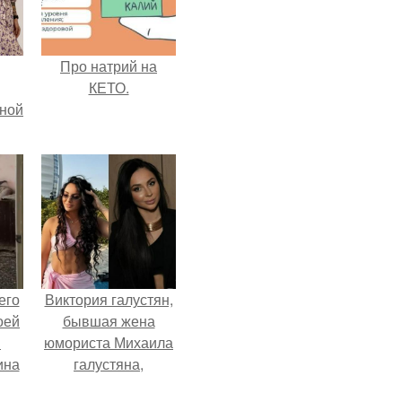
Про натрий на
КЕТО.
мной
его
Виктория галустян,
оей
бывшая жена
й
юмориста Михаила
ина
галустяна,
рассказала о