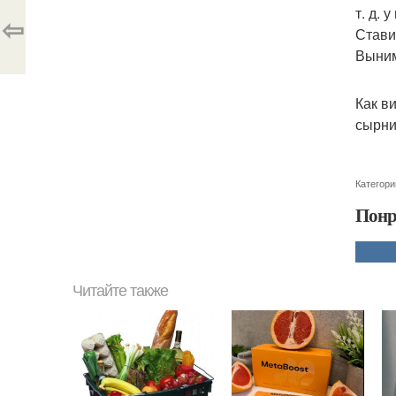
т. д. 
⇦
Стави
Выним
Как в
сырни
Категори
Понр
Читайте также