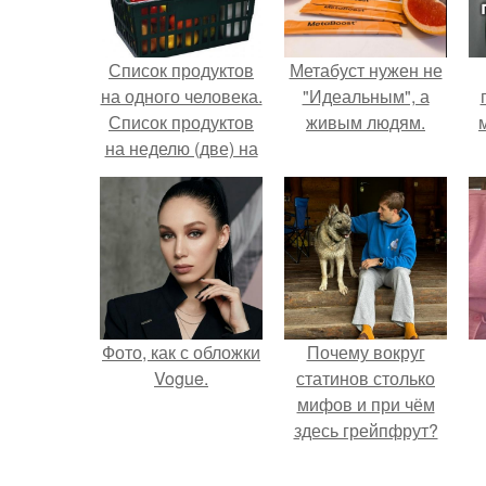
Список продуктов
Метабуст нужен не
на одного человека.
"Идеальным", а
Список продуктов
живым людям.
на неделю (две) на
1 человека.
Фото, как с обложки
Почему вокруг
Vogue.
статинов столько
мифов и при чём
здесь грейпфрут?