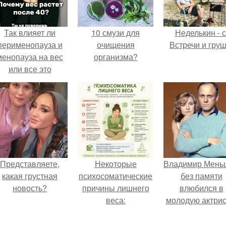
Так влияет ли
10 смузи для
Неделькин - с
перименопауза и
очищения
Встречи и груш
менопауза на вес
организма?
или все это
ерунда?
Представляете,
Некоторые
Владимир Мень
какая грустная
психосоматические
без памяти
новость?
причины лишнего
влюбился в
веса:
молодую актрис
даже решил уйт
алентовой ра