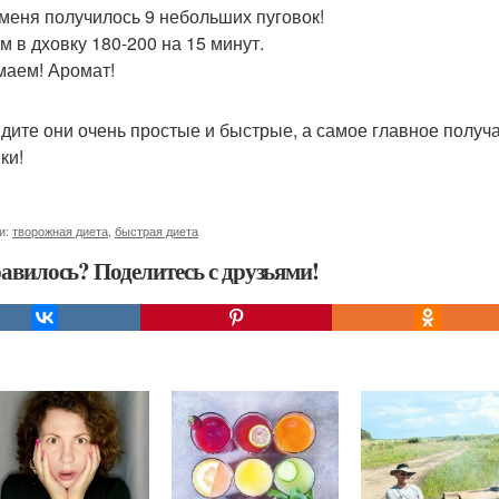
у меня получилось 9 небольших пуговок!
м в дховку 180-200 на 15 минут.
аем! Аромат!
идите они очень простые и быстрые, а самое главное получа
ки!
и:
творожная диета
,
быстрая диета
авилось? Поделитесь с друзьями!