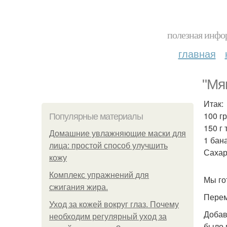
полезная инфор
главная
"Мя
Итак:
100 г
Популярные материалы
150 г 
Домашние увлажняющие маски для
1 бан
лица: простой способ улучшить
Сахар
кожу
Комплекс упражнений для
Мы го
сжигания жира.
Перем
Уход за кожей вокруг глаз. Почему
Добав
необходим регулярный уход за
было 