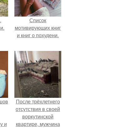
.
Список
и.
мотивирующих книг
и книг о похудени.
шов
После трёхлетнего
отсутствия в своей
воркутинской
у и
квартире, мужчина
и от
вернулся и
ди
обнаружил, что его