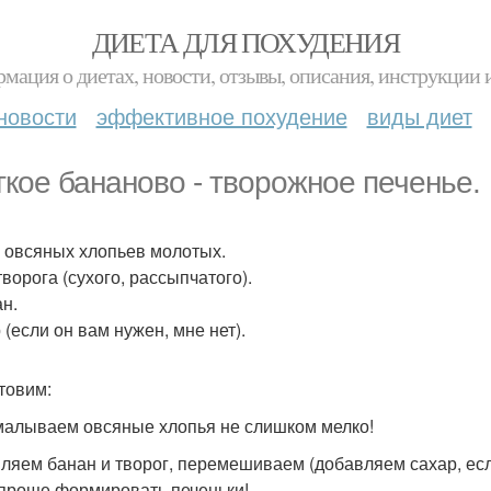
ДИЕТА ДЛЯ ПОХУДЕНИЯ
мация о диетах, новости, отзывы, описания, инструкции 
новости
эффективное похудение
виды диет
гкое бананово - творожное печенье.
р овсяных хлопьев молотых.
творога (сухого, рассыпчатого).
ан.
 (если он вам нужен, мне нет).
товим:
алываем овсяные хлопья не слишком мелко!
ляем банан и творог, перемешиваем (добавляем сахар, если
проще формировать печеньки!