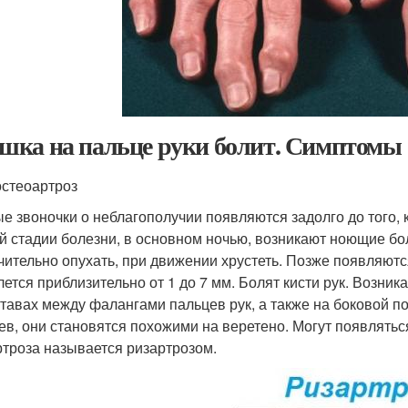
ка на пальце руки болит. Симптомы
стеоартроз
е звоночки о неблагополучии появляются задолго до того, к
й стадии болезни, в основном ночью, возникают ноющие бо
чительно опухать, при движении хрустеть. Позже появляютс
лется приблизительно от 1 до 7 мм. Болят кисти рук. Возни
ставах между фалангами пальцев рук, а также на боковой 
ев, они становятся похожими на веретено. Могут появлятьс
ртроза называется ризартрозом.