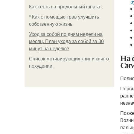
р
Как сесть на продольный шпагат.
* Как с помощью трав улучшить
собственную жизнь.
Уход за собой по дням недели на
месяц. План ухода за собой за 30
минут на неделю?
На 
Список мотивирующих книг и книг о
Си
похудении.
Полио
Первы
ранне
незна
Позже
Возни
пальц