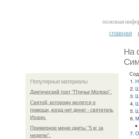
полезная инфор
главная
На 
Сим
Сод
Н
Популярные материалы
Ш
Диетический торт "Птичье Молоко".
Ш
Святой, которому молятся о
Ш
помощи, когда нет денег - святитель
Ш
Иоанн.
М
Примерное меню диеты "5 кг за
О
неделю".