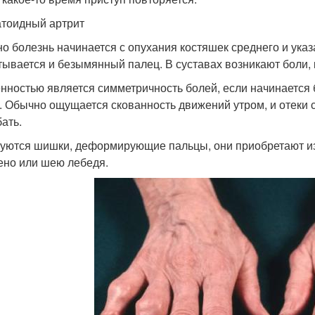
тоидный артрит
о болезнь начинается с опухания костяшек среднего и указ
тывается и безымянный палец. В суставах возникают боли,
нностью является симметричность болей, если начинается бо
. Обычно ощущается скованность движений утром, и отеки с
бать.
уются шишки, деформирующие пальцы, они приобретают из
ено или шею лебедя.