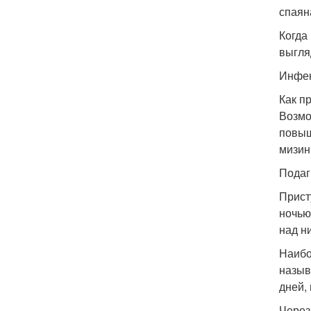
спаян
Когда
выгля
Инфек
Как п
Возмо
повыш
мизин
Подаг
Прист
ночью
над н
Наибо
назыв
дней,
Через