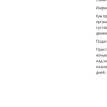
Инфек
Как п
орган
суста
движе
Подаг
Прист
ночью
над н
назыв
дней,