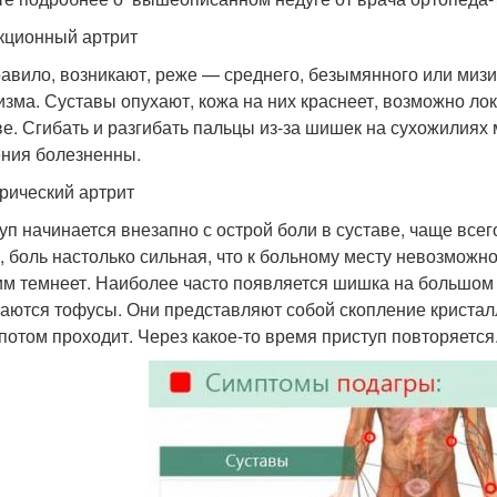
ционный артрит
равило, возникают, реже — среднего, безымянного или мизи
изма. Суставы опухают, кожа на них краснеет, возможно 
ве. Сгибать и разгибать пальцы из-за шишек на сухожилиях
ния болезненны.
рический артрит
уп начинается внезапно с острой боли в суставе, чаще все
, боль настолько сильная, что к больному месту невозможно
им темнеет. Наиболее часто появляется шишка на большом 
аются тофусы. Они представляют собой скопление кристалл
 потом проходит. Через какое-то время приступ повторяется