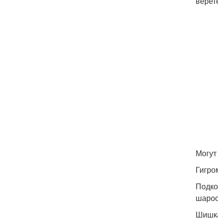
верет
Могут
Гигро
Подко
шароо
Шишка