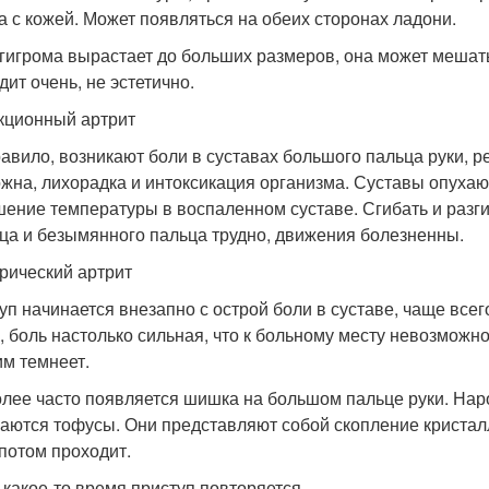
а с кожей. Может появляться на обеих сторонах ладони.
 гигрома вырастает до больших размеров, она может меша
дит очень, не эстетично.
ционный артрит
равило, возникают боли в суставах большого пальца руки, 
жна, лихорадка и интоксикация организма. Суставы опухают
ение температуры в воспаленном суставе. Сгибать и разги
ца и безымянного пальца трудно, движения болезненны.
рический артрит
уп начинается внезапно с острой боли в суставе, чаще все
, боль настолько сильная, что к больному месту невозможно
им темнеет.
лее часто появляется шишка на большом пальце руки. Нар
аются тофусы. Они представляют собой скопление кристалл
 потом проходит.
 какое-то время приступ повторяется.