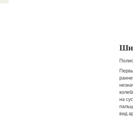
Шиш
Полио
Первы
ранне
незна
колеб
на су
пальц
вид а