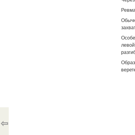
Ревма
Обычн
захва
Особе
левой
разги
Образ
верет
⇦