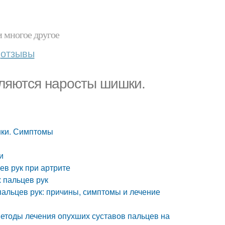
и многое другое
отзывы
вляются наросты шишки.
шки. Симптомы
и
ев рук при артрите
 пальцев рук
пальцев рук: причины, симптомы и лечение
методы лечения опухших суставов пальцев на