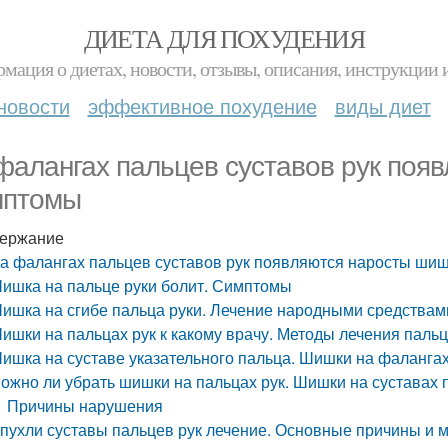
ДИЕТА ДЛЯ ПОХУДЕНИЯ
мация о диетах, новости, отзывы, описания, инструкции 
новости
эффективное похудение
виды диет
фалангах пальцев суставов рук поя
птомы
ержание
а фалангах пальцев суставов рук появляются наросты ши
ишка на пальце руки болит. Симптомы
ишка на сгибе пальца руки. Лечение народными средствам
ишки на пальцах рук к какому врачу. Методы лечения пальц
ишка на суставе указательного пальца. Шишки на фалангах
ожно ли убрать шишки на пальцах рук. Шишки на суставах 
Причины нарушения
пухли суставы пальцев рук лечение. Основные причины и 