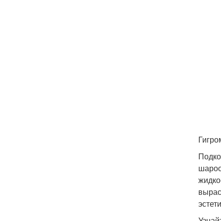
Гигро
Подко
шароо
жидко
вырас
эстет
Узнай