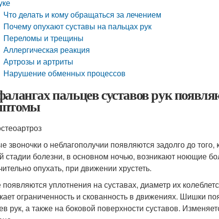
уке
Что делать и кому обращаться за лечением
Почему опухают суставы на пальцах рук
Переломы и трещины
Аллергическая реакция
Артрозы и артриты
Нарушение обменных процессов
фалангах пальцев суставов рук появл
мптомы
стеоартроз
е звоночки о неблагополучии появляются задолго до того, к
й стадии болезни, в основном ночью, возникают ноющие бо
чительно опухать, при движении хрустеть.
 появляются уплотнения на суставах, диаметр их колеблется
кает ограниченность и скованность в движениях. Шишки п
ев рук, а также на боковой поверхности суставов. Изменяе