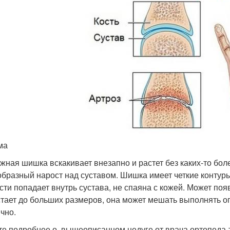
ма
жная шишка вскакивает внезапно и растет без каких-то б
бразный нарост над суставом. Шишка имеет четкие контуры
сти попадает внутрь сустава, не спаяна с кожей. Может поя
тает до больших размеров, она может мешать выполнять о
ично.
те подробнее о вышеописанном недуге от врача ортопеда-