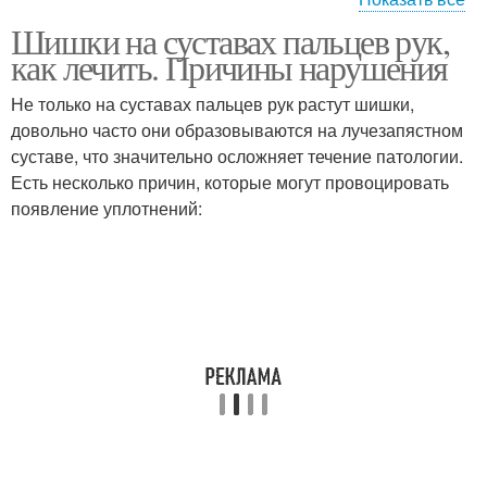
Шишки на суставах пальцев рук,
Руки под кожей
Руки по утрам
как лечить. Причины нарушения
Не только на суставах пальцев рук растут шишки,
довольно часто они образовываются на лучезапястном
суставе, что значительно осложняет течение патологии.
Ревматоидный артрит
Гигромы на руках
Есть несколько причин, которые могут провоцировать
появление уплотнений: