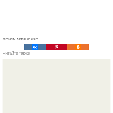
Категории:
домашняя диета
Читайте также
Заповеди 104-летнего мудреца андрея ворона.